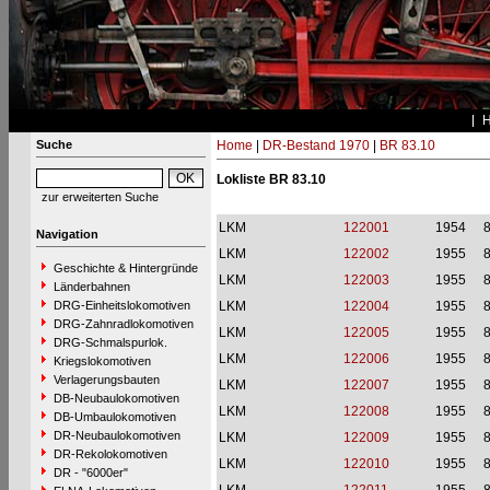
Suche
Home
|
DR-Bestand 1970
|
BR 83.10
Lokliste BR 83.10
zur erweiterten Suche
LKM
122001
1954
8
Navigation
LKM
122002
1955
8
Geschichte & Hintergründe
LKM
122003
1955
8
Länderbahnen
DRG-Einheitslokomotiven
LKM
122004
1955
8
DRG-Zahnradlokomotiven
LKM
122005
1955
8
DRG-Schmalspurlok.
LKM
122006
1955
8
Kriegslokomotiven
Verlagerungsbauten
LKM
122007
1955
8
DB-Neubaulokomotiven
LKM
122008
1955
8
DB-Umbaulokomotiven
DR-Neubaulokomotiven
LKM
122009
1955
8
DR-Rekolokomotiven
LKM
122010
1955
8
DR - "6000er"