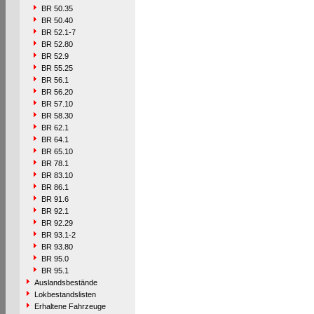
BR 50.35
BR 50.40
BR 52.1-7
BR 52.80
BR 52.9
BR 55.25
BR 56.1
BR 56.20
BR 57.10
BR 58.30
BR 62.1
BR 64.1
BR 65.10
BR 78.1
BR 83.10
BR 86.1
BR 91.6
BR 92.1
BR 92.29
BR 93.1-2
BR 93.80
BR 95.0
BR 95.1
Auslandsbestände
Lokbestandslisten
Erhaltene Fahrzeuge