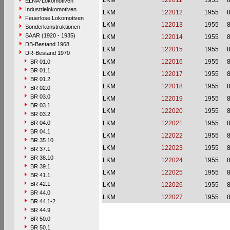
LKM
122011
1955
8
ELNA-Lokomotiven
Industrielokomotiven
LKM
122012
1955
8
Feuerlose Lokomotiven
LKM
122013
1955
8
Sonderkonstruktionen
SAAR (1920 - 1935)
LKM
122014
1955
8
DB-Bestand 1968
LKM
122015
1955
8
DR-Bestand 1970
LKM
122016
1955
8
BR 01.0
BR 01.1
LKM
122017
1955
8
BR 01.2
LKM
122018
1955
8
BR 02.0
BR 03.0
LKM
122019
1955
8
BR 03.1
LKM
122020
1955
8
BR 03.2
BR 04.0
LKM
122021
1955
8
BR 04.1
LKM
122022
1955
8
BR 35.10
LKM
122023
1955
8
BR 37.1
BR 38.10
LKM
122024
1955
8
BR 39.1
LKM
122025
1955
8
BR 41.1
BR 42.1
LKM
122026
1955
8
BR 44.0
LKM
122027
1955
8
BR 44.1-2
BR 44.9
BR 50.0
BR 50.1