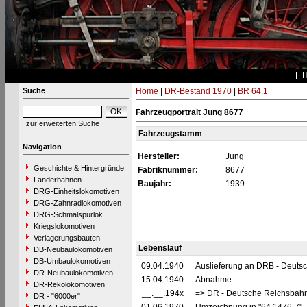
Suche
Home
|
DR-Bestand 1970
|
BR 64.1
Fahrzeugportrait Jung 8677
zur erweiterten Suche
Fahrzeugstamm
Navigation
Hersteller:
Jung
Geschichte & Hintergründe
Fabriknummer:
8677
Länderbahnen
Baujahr:
1939
DRG-Einheitslokomotiven
DRG-Zahnradlokomotiven
DRG-Schmalspurlok.
Kriegslokomotiven
Verlagerungsbauten
Lebenslauf
DB-Neubaulokomotiven
DB-Umbaulokomotiven
09.04.1940
Auslieferung an DRB - Deuts
DR-Neubaulokomotiven
15.04.1940
Abnahme
DR-Rekolokomotiven
__.__.194x
=> DR - Deutsche Reichsbahn
DR - "6000er"