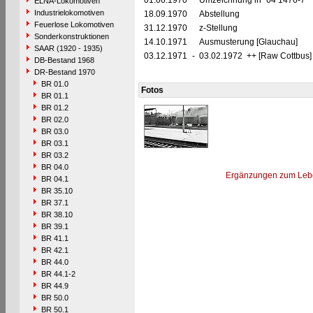
01.06.1970
Umzeichnung in "64 1476-7"
ELNA-Lokomotiven
Industrielokomotiven
18.09.1970
Abstellung
Feuerlose Lokomotiven
31.12.1970
z-Stellung
Sonderkonstruktionen
14.10.1971
Ausmusterung [Glauchau]
SAAR (1920 - 1935)
03.12.1971
-
03.02.1972 ++ [Raw Cottbus]
DB-Bestand 1968
DR-Bestand 1970
BR 01.0
Fotos
BR 01.1
BR 01.2
BR 02.0
BR 03.0
BR 03.1
BR 03.2
BR 04.0
Ergänzungen zum Leb
BR 04.1
BR 35.10
BR 37.1
BR 38.10
BR 39.1
BR 41.1
BR 42.1
BR 44.0
BR 44.1-2
BR 44.9
BR 50.0
BR 50.1