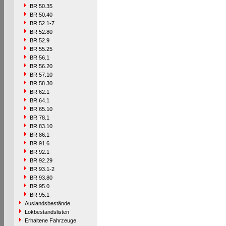
BR 50.35
BR 50.40
BR 52.1-7
BR 52.80
BR 52.9
BR 55.25
BR 56.1
BR 56.20
BR 57.10
BR 58.30
BR 62.1
BR 64.1
BR 65.10
BR 78.1
BR 83.10
BR 86.1
BR 91.6
BR 92.1
BR 92.29
BR 93.1-2
BR 93.80
BR 95.0
BR 95.1
Auslandsbestände
Lokbestandslisten
Erhaltene Fahrzeuge