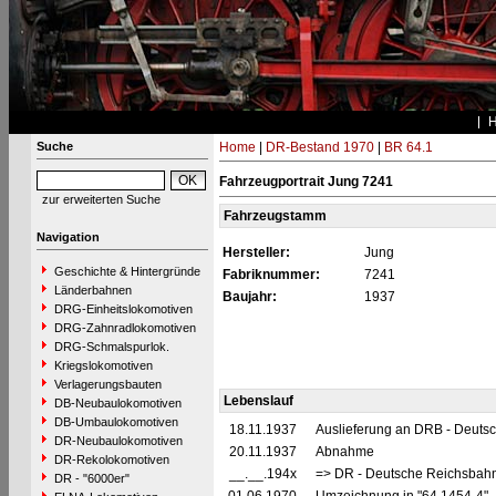
Suche
Home
|
DR-Bestand 1970
|
BR 64.1
Fahrzeugportrait Jung 7241
zur erweiterten Suche
Fahrzeugstamm
Navigation
Hersteller:
Jung
Geschichte & Hintergründe
Fabriknummer:
7241
Länderbahnen
Baujahr:
1937
DRG-Einheitslokomotiven
DRG-Zahnradlokomotiven
DRG-Schmalspurlok.
Kriegslokomotiven
Verlagerungsbauten
Lebenslauf
DB-Neubaulokomotiven
DB-Umbaulokomotiven
18.11.1937
Auslieferung an DRB - Deuts
DR-Neubaulokomotiven
20.11.1937
Abnahme
DR-Rekolokomotiven
__.__.194x
=> DR - Deutsche Reichsbahn
DR - "6000er"