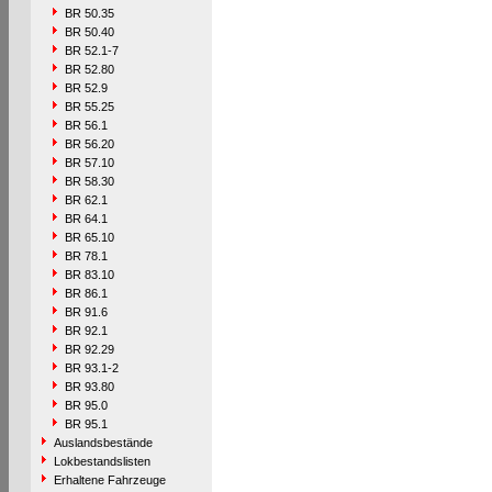
BR 50.35
BR 50.40
BR 52.1-7
BR 52.80
BR 52.9
BR 55.25
BR 56.1
BR 56.20
BR 57.10
BR 58.30
BR 62.1
BR 64.1
BR 65.10
BR 78.1
BR 83.10
BR 86.1
BR 91.6
BR 92.1
BR 92.29
BR 93.1-2
BR 93.80
BR 95.0
BR 95.1
Auslandsbestände
Lokbestandslisten
Erhaltene Fahrzeuge