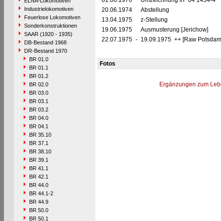
01.06.1970
Umzeichnung in "64 1454-4"
ELNA-Lokomotiven
Industrielokomotiven
20.06.1974
Abstellung
Feuerlose Lokomotiven
13.04.1975
z-Stellung
Sonderkonstruktionen
19.06.1975
Ausmusterung [Jerichow]
SAAR (1920 - 1935)
22.07.1975
-
19.09.1975 ++ [Raw Potsdam,
DB-Bestand 1968
DR-Bestand 1970
BR 01.0
Fotos
BR 01.1
BR 01.2
Ergänzungen zum Leb
BR 02.0
BR 03.0
BR 03.1
BR 03.2
BR 04.0
BR 04.1
BR 35.10
BR 37.1
BR 38.10
BR 39.1
BR 41.1
BR 42.1
BR 44.0
BR 44.1-2
BR 44.9
BR 50.0
BR 50.1