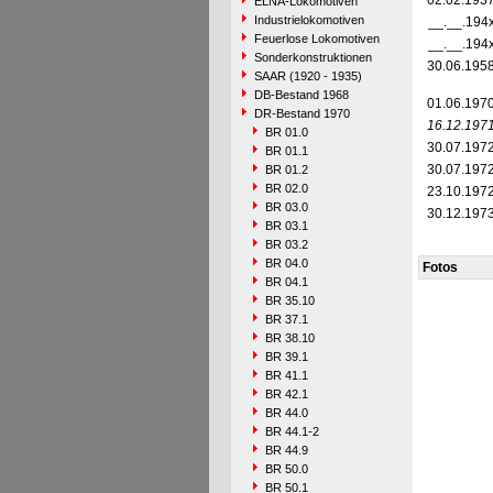
02.02.193
ELNA-Lokomotiven
Industrielokomotiven
__.__.194
Feuerlose Lokomotiven
__.__.194
Sonderkonstruktionen
30.06.195
SAAR (1920 - 1935)
DB-Bestand 1968
01.06.197
DR-Bestand 1970
16.12.197
BR 01.0
30.07.197
BR 01.1
30.07.197
BR 01.2
BR 02.0
23.10.197
BR 03.0
30.12.197
BR 03.1
BR 03.2
BR 04.0
Fotos
BR 04.1
BR 35.10
BR 37.1
BR 38.10
BR 39.1
BR 41.1
BR 42.1
BR 44.0
BR 44.1-2
BR 44.9
BR 50.0
BR 50.1