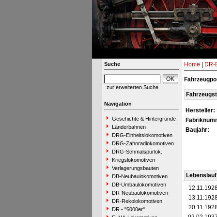
Suche
Home
|
DR-B
Fahrzeugpor
zur erweiterten Suche
Fahrzeugs
Navigation
Hersteller:
Geschichte & Hintergründe
Fabriknum
Länderbahnen
Baujahr:
DRG-Einheitslokomotiven
DRG-Zahnradlokomotiven
DRG-Schmalspurlok.
Kriegslokomotiven
Verlagerungsbauten
Lebenslauf
DB-Neubaulokomotiven
DB-Umbaulokomotiven
12.11.192
DR-Neubaulokomotiven
13.11.192
DR-Rekolokomotiven
20.11.192
DR - "6000er"