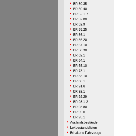
BR 50.35
BR 50.40
BR 52.1-7
BR 52.80
BR 52.9
BR 55.25
BR 56.1
BR 56.20
BR 57.10
BR 58.30
BR 62.1
BR 64.1
BR 65.10
BR 78.1
BR 83.10
BR 86.1
BR 91.6
BR 92.1
BR 92.29
BR 93.1-2
BR 93.80
BR 95.0
BR 95.1
Auslandsbestände
Lokbestandslisten
Erhaltene Fahrzeuge