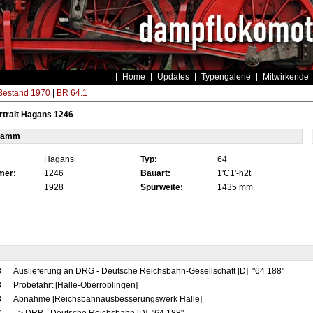
Home
Updates
Typengalerie
Mitwirkende
estand 1970
|
BR 64.1
trait Hagans 1246
tamm
Hagans
Typ:
64
mer:
1246
Bauart:
1'C1'-h2t
1928
Spurweite:
1435 mm
8
Auslieferung an DRG - Deutsche Reichsbahn-Gesellschaft [D] "64 188"
8
Probefahrt [Halle-Oberröblingen]
8
Abnahme [Reichsbahnausbesserungswerk Halle]