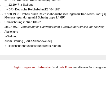
7
=> DRB - Deutsche Reichsbahn [D] "64 188"
x
-
__.12.1947 z-Stellung
x
=> DR - Deutsche Reichsbahn [D] "64 188"
8
-
27.08.1958 Umbau durch Reichsbahnausbesserungswerk Karl-Marx-Stadt [D
[Generalreparatur gemäß Schadgruppe L4 GR]
0
Umzeichnung in "64 1188-8"
1
-
30.07.1972
Vermietung an Gaswerk Berlin, Greifswalder Strasse
[als Heizlok]
2
Abstellung
2
z-Stellung
2
Ausmusterung [Berlin-Schöneweide]
3
++ [Reichsbahnausbesserungswerk Stendal]
Ergänzungen zum Lebenslauf
und
gute Fotos
von diesem Fahrzeug wer