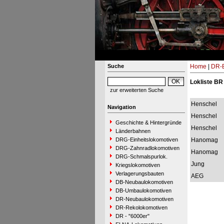
Suche
Home
|
DR-B
Lokliste BR
zur erweiterten Suche
Henschel
Navigation
Henschel
Geschichte & Hintergründe
Henschel
Länderbahnen
DRG-Einheitslokomotiven
Hanomag
DRG-Zahnradlokomotiven
Hanomag
DRG-Schmalspurlok.
Jung
Kriegslokomotiven
Verlagerungsbauten
AEG
DB-Neubaulokomotiven
DB-Umbaulokomotiven
DR-Neubaulokomotiven
DR-Rekolokomotiven
DR - "6000er"