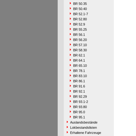
BR 50.35
BR 50.40
BR 52.1-7
BR 52.80
BR 52.9
BR 55.25
BR 56.1
BR 56.20
BR 57.10
BR 58.30
BR 62.1
BR 64.1
BR 65.10
BR 78.1
BR 83.10
BR 86.1
BR 91.6
BR 92.1
BR 92.29
BR 93.1-2
BR 93.80
BR 95.0
BR 95.1
Auslandsbestände
Lokbestandslisten
Erhaltene Fahrzeuge