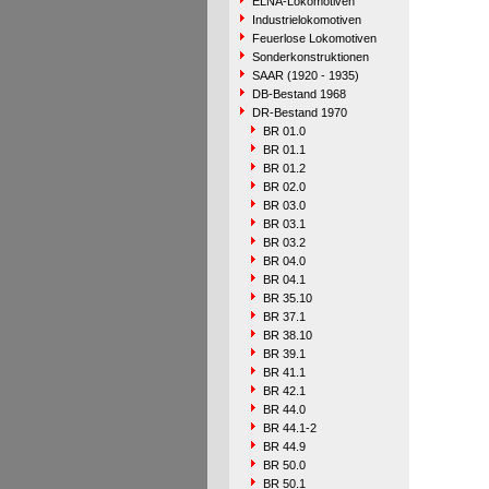
ELNA-Lokomotiven
Industrielokomotiven
Feuerlose Lokomotiven
Sonderkonstruktionen
SAAR (1920 - 1935)
DB-Bestand 1968
DR-Bestand 1970
BR 01.0
BR 01.1
BR 01.2
BR 02.0
BR 03.0
BR 03.1
BR 03.2
BR 04.0
BR 04.1
BR 35.10
BR 37.1
BR 38.10
BR 39.1
BR 41.1
BR 42.1
BR 44.0
BR 44.1-2
BR 44.9
BR 50.0
BR 50.1