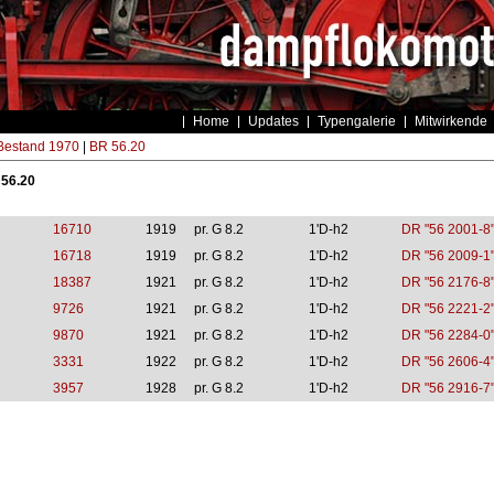
Home
Updates
Typengalerie
Mitwirkende
estand 1970
|
BR 56.20
 56.20
16710
1919
pr. G 8.2
1'D-h2
DR "56 2001-8
16718
1919
pr. G 8.2
1'D-h2
DR "56 2009-1
18387
1921
pr. G 8.2
1'D-h2
DR "56 2176-8
9726
1921
pr. G 8.2
1'D-h2
DR "56 2221-2
9870
1921
pr. G 8.2
1'D-h2
DR "56 2284-0
3331
1922
pr. G 8.2
1'D-h2
DR "56 2606-4
3957
1928
pr. G 8.2
1'D-h2
DR "56 2916-7