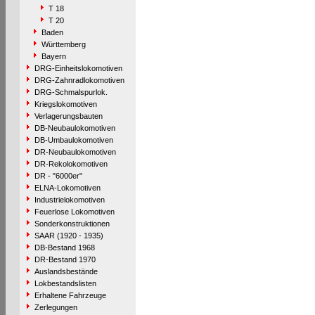
T 18
T 20
Baden
Württemberg
Bayern
DRG-Einheitslokomotiven
DRG-Zahnradlokomotiven
DRG-Schmalspurlok.
Kriegslokomotiven
Verlagerungsbauten
DB-Neubaulokomotiven
DB-Umbaulokomotiven
DR-Neubaulokomotiven
DR-Rekolokomotiven
DR - "6000er"
ELNA-Lokomotiven
Industrielokomotiven
Feuerlose Lokomotiven
Sonderkonstruktionen
SAAR (1920 - 1935)
DB-Bestand 1968
DR-Bestand 1970
Auslandsbestände
Lokbestandslisten
Erhaltene Fahrzeuge
Zerlegungen