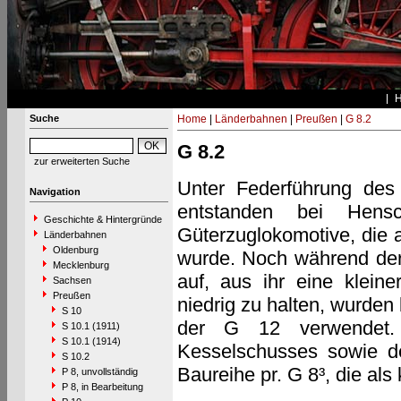
Suche
Home
|
Länderbahnen
|
Preußen
|
G 8.2
G 8.2
zur erweiterten Suche
Unter Federführung des
Navigation
entstanden bei Hen
Geschichte & Hintergründe
Güterzuglokomotive, die a
Länderbahnen
Oldenburg
wurde. Noch während der
Mecklenburg
auf, aus ihr eine klein
Sachsen
Preußen
niedrig zu halten, wurden
S 10
der G 12 verwendet. 
S 10.1 (1911)
S 10.1 (1914)
Kesselschusses sowie de
S 10.2
Baureihe pr. G 8³, die als
P 8, unvollständig
P 8, in Bearbeitung