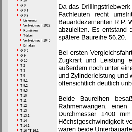
P 10
Da das Drillingstriebwerk 
G 8
G 8.1
Fachleuten recht umstr
G 8.2
Bauartdezernenten R.P. W
Lieferung
Verbleib nach 1922
abzuleiten. Es entstand d
Rumänien
Türkei
spätere Baureihe 56.20.
Verbleib nach 1945
Erhalten
G 8.3
Bei ersten Vergleichsfahr
G 9
Zugkraft und Leistung et
G 10
T 2
außerdem noch unter eine
T 3
und Zylinderleistung und
T 8
T 9.1
offensichtlich deutlich un
T 9.2
T 9.3
T 10
Beide Baureihen besa
T 11
Rahmenwangen, einen B
T 12
T 13
Durchmesser 1400 mm g
T 13.1
Höchstgeschwindigkeit vo
T 14
T 14.1
waren beide Unterbauarten
T 16 / T 16.1