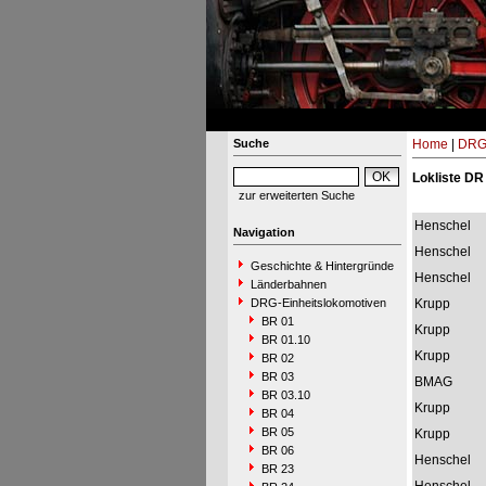
Suche
Home
|
DRG-
Lokliste DR
zur erweiterten Suche
Henschel
Navigation
Henschel
Geschichte & Hintergründe
Henschel
Länderbahnen
DRG-Einheitslokomotiven
Krupp
BR 01
Krupp
BR 01.10
Krupp
BR 02
BR 03
BMAG
BR 03.10
Krupp
BR 04
BR 05
Krupp
BR 06
Henschel
BR 23