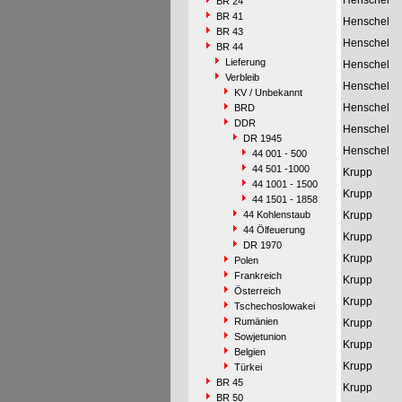
Henschel
BR 24
BR 41
Henschel
BR 43
Henschel
BR 44
Lieferung
Henschel
Verbleib
Henschel
KV / Unbekannt
Henschel
BRD
DDR
Henschel
DR 1945
Henschel
44 001 - 500
44 501 -1000
Krupp
44 1001 - 1500
Krupp
44 1501 - 1858
44 Kohlenstaub
Krupp
44 Ölfeuerung
Krupp
DR 1970
Krupp
Polen
Frankreich
Krupp
Österreich
Krupp
Tschechoslowakei
Rumänien
Krupp
Sowjetunion
Krupp
Belgien
Krupp
Türkei
BR 45
Krupp
BR 50