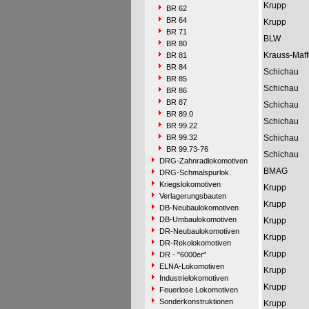
Krupp
BR 62
BR 64
Krupp
BR 71
BLW
BR 80
Krauss-Maff
BR 81
BR 84
Schichau
BR 85
Schichau
BR 86
BR 87
Schichau
BR 89.0
Schichau
BR 99.22
BR 99.32
Schichau
BR 99.73-76
Schichau
DRG-Zahnradlokomotiven
BMAG
DRG-Schmalspurlok.
Kriegslokomotiven
Krupp
Verlagerungsbauten
Krupp
DB-Neubaulokomotiven
DB-Umbaulokomotiven
Krupp
DR-Neubaulokomotiven
Krupp
DR-Rekolokomotiven
Krupp
DR - "6000er"
ELNA-Lokomotiven
Krupp
Industrielokomotiven
Krupp
Feuerlose Lokomotiven
Sonderkonstruktionen
Krupp