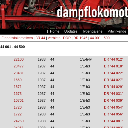
Home
Updates
Typengalerie
Mitwirkende
Einheitslokomotiven
|
BR 44
|
Verbleib
|
DDR
|
DR 1945
|
44 001 - 500
 44 001 - 44 500
22100
1933
44
1'E-h4v
DR "44 012"
23477
1937
44
1'E-h3
DR "44 018"
23481
1937
44
1'E-h3
DR "44 022"
1669
1937
44
1'E-h3
DR "44 027"
1671
1937
44
1'E-h3
DR "44 029"
1673
1937
44
1'E-h3
DR "44 031"
10701
1937
44
1'E-h3
DR "44 039"
1720
1938
44
1'E-h3
DR "44 054"
1722
1938
44
1'E-h3
DR "44 056"
24250
1938
44
1'E-h3
DR "44 081"