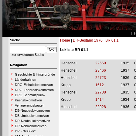
Suche
Home
|
DR-Bestand 1970
|
BR 01.1
Lokliste BR 01.1
zur erweiterten Suche
Henschel
22569
1935
Navigation
Henschel
23466
1937
Geschichte & Hintergründe
Henschel
22723
1936
Länderbahnen
DRG-Einheitslokomotiven
Krupp
1612
1937
DRG-Zahnradlokomotiven
Henschel
22708
1935
DRG-Schmalspurlok.
Krupp
1414
1934
Kriegslokomotiven
Verlagerungsbauten
Henschel
22928
1936
DB-Neubaulokomotiven
DB-Umbaulokomotiven
DR-Neubaulokomotiven
DR-Rekolokomotiven
DR - "6000er"