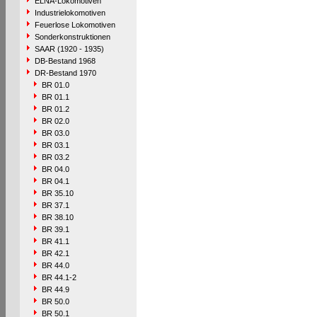
ELNA-Lokomotiven
Industrielokomotiven
Feuerlose Lokomotiven
Sonderkonstruktionen
SAAR (1920 - 1935)
DB-Bestand 1968
DR-Bestand 1970
BR 01.0
BR 01.1
BR 01.2
BR 02.0
BR 03.0
BR 03.1
BR 03.2
BR 04.0
BR 04.1
BR 35.10
BR 37.1
BR 38.10
BR 39.1
BR 41.1
BR 42.1
BR 44.0
BR 44.1-2
BR 44.9
BR 50.0
BR 50.1