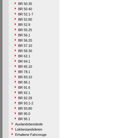
BR 50.35
BR 50.40
BR 52.1-7
BR 52.80
BR 52.9
BR 55.25
BR 56.1
BR 56.20
BR 57.10
BR 58.30
BR 62.1
BR 64.1
BR 65.10
BR 78.1
BR 83.10
BR 86.1
BR 91.6
BR 92.1
BR 92.29
BR 93.1-2
BR 93.80
BR 95.0
BR 95.1
Auslandsbestände
Lokbestandslisten
Erhaltene Fahrzeuge