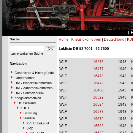
Suche
Home
|
Kriegslokomotiven
|
Deutschland
|
KDL
Lokliste DB 52 7001 - 52 7500
zur erweiterten Suche
WLF
16473
1943
Navigation
WLF
16477
1943
Geschichte & Hintergründe
WLF
16478
1943
Länderbahnen
DRG-Einheitslokomotiven
WLF
16479
1943
DRG-Zahnradlokomotiven
WLF
16480
1943
DRG-Schmalspurlok.
WLF
16522
1943
Kriegslokomotiven
Deutschland
WLF
16524
1943
KDL 1
WLF
16577
1943
Lieferung
Verbleib
WLF
16579
1943
KV / Unbekannt
WLF
16588
1943
BRD