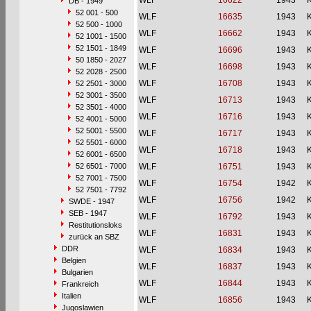
WLF
16622
1943
DB - 1949
52 001 - 500
WLF
16635
1943
52 500 - 1000
WLF
16662
1943
52 1001 - 1500
52 1501 - 1849
WLF
16696
1943
50 1850 - 2027
WLF
16698
1943
52 2028 - 2500
WLF
16708
1943
52 2501 - 3000
52 3001 - 3500
WLF
16713
1943
52 3501 - 4000
WLF
16716
1943
52 4001 - 5000
52 5001 - 5500
WLF
16717
1943
52 5501 - 6000
WLF
16718
1943
52 6001 - 6500
52 6501 - 7000
WLF
16751
1943
52 7001 - 7500
WLF
16754
1942
52 7501 - 7792
WLF
16756
1942
SWDE - 1947
SEB - 1947
WLF
16792
1943
Restitutionsloks
WLF
16831
1943
zurück an SBZ
DDR
WLF
16834
1943
Belgien
WLF
16837
1943
Bulgarien
WLF
16844
1943
Frankreich
Italien
WLF
16856
1943
Jugoslawien