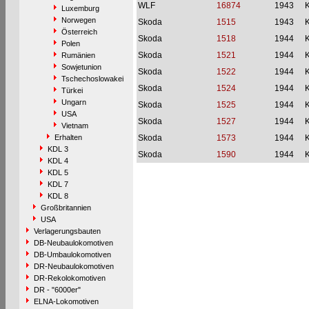
WLF
16874
1943
Luxemburg
Norwegen
Skoda
1515
1943
Österreich
Skoda
1518
1944
Polen
Skoda
1521
1944
Rumänien
Sowjetunion
Skoda
1522
1944
Tschechoslowakei
Skoda
1524
1944
Türkei
Ungarn
Skoda
1525
1944
USA
Skoda
1527
1944
Vietnam
Erhalten
Skoda
1573
1944
KDL 3
Skoda
1590
1944
KDL 4
KDL 5
KDL 7
KDL 8
Großbritannien
USA
Verlagerungsbauten
DB-Neubaulokomotiven
DB-Umbaulokomotiven
DR-Neubaulokomotiven
DR-Rekolokomotiven
DR - "6000er"
ELNA-Lokomotiven