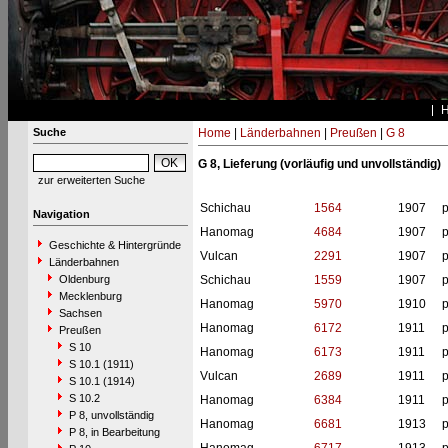
Suche
Home
|
Länderbahnen
|
Preußen
|
G 8
G 8, Lieferung (vorläufig und unvollständig)
zur erweiterten Suche
Schichau
1564
1907
p
Navigation
Hanomag
4684
1907
p
Geschichte & Hintergründe
Vulcan
2291
1907
p
Länderbahnen
Oldenburg
Schichau
1559
1907
p
Mecklenburg
Hanomag
5970
1910
p
Sachsen
Hanomag
6172
1911
p
Preußen
S 10
Hanomag
6173
1911
p
S 10.1 (1911)
Vulcan
2689
1911
p
S 10.1 (1914)
S 10.2
Hanomag
6384
1911
p
P 8, unvollständig
Hanomag
6681
1913
p
P 8, in Bearbeitung