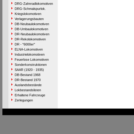
DRG-Zahnradlokomotiven
DRG-Schmalspurlok.
Kriegslokomotiven
Verlagerungsbauten
DB-Neubaulokomotiven
DB-Umbaulokomotiven
DR-Neubaulokomotiven
DR-Rekolokomotiven
DR - "6000er"
ELNA-Lokomotiven
Industrielokomotiven
Feuerlose Lokomotiven
Sonderkonstruktionen
SAAR (1920 - 1935)
DB-Bestand 1968
DR-Bestand 1970
Auslandsbestände
Lokbestandslisten
Erhaltene Fahrzeuge
Zerlegungen