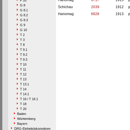
Hanomag
6717
1913
p
P 10
G 8
Schichau
2039
1912
p
G 8.1
Hanomag
6828
1913
p
G 8.2
G 8.3
G 9
G 10
T 2
T 3
T 8
T 9.1
T 9.2
T 9.3
T 10
T 11
T 12
T 13
T 13.1
T 14
T 14.1
T 16 / T 16.1
T 18
T 20
Baden
Württemberg
Bayern
DRG-Einheitslokomotiven