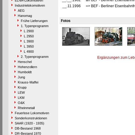
__.__.1982
an BEF - Berliner Eisenbahnf
ELNA-Lokomotiven
Industrielokomotiven
__.11.1996
=> BEF - Berliner Eisenbahn
AEG
Hanomag
Fotos
Frühe Lieferungen
1. Typenprogramm
L 2900
L 2950
L 3900
L 3950
L 4900
2. Typenprogramm
Ergänzungen zum Leb
Henschel
Hohenzollern
Humboldt
Jung
Krauss-Maffei
Krupp
LEW
LKM
O&K
Rheinmetall
Feuerlose Lokomotiven
Sonderkonstruktionen
SAAR (1920 - 1935)
DB-Bestand 1968
DR-Bestand 1970