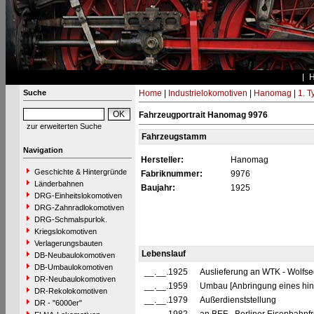
Suche
Home
|
Industrielokomotiven
|
Hanomag
|
1. 
Fahrzeugportrait Hanomag 9976
zur erweiterten Suche
Fahrzeugstamm
Navigation
Hersteller:
Hanomag
Geschichte & Hintergründe
Fabriknummer:
9976
Länderbahnen
Baujahr:
1925
DRG-Einheitslokomotiven
DRG-Zahnradlokomotiven
DRG-Schmalspurlok.
Kriegslokomotiven
Verlagerungsbauten
Lebenslauf
DB-Neubaulokomotiven
DB-Umbaulokomotiven
__.__.1925
Auslieferung an WTK - Wolfs
DR-Neubaulokomotiven
__.__.1959
Umbau [Anbringung eines hin
DR-Rekolokomotiven
__.__.1979
Außerdienststellung
DR - "6000er"