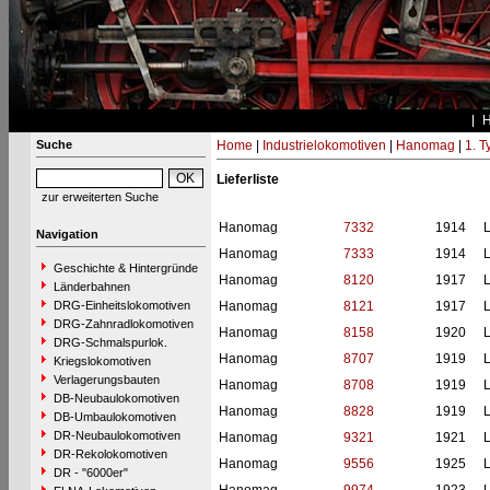
Suche
Home
|
Industrielokomotiven
|
Hanomag
|
1. 
Lieferliste
zur erweiterten Suche
Hanomag
7332
1914
L
Navigation
Hanomag
7333
1914
L
Geschichte & Hintergründe
Hanomag
8120
1917
L
Länderbahnen
DRG-Einheitslokomotiven
Hanomag
8121
1917
L
DRG-Zahnradlokomotiven
Hanomag
8158
1920
L
DRG-Schmalspurlok.
Hanomag
8707
1919
L
Kriegslokomotiven
Verlagerungsbauten
Hanomag
8708
1919
L
DB-Neubaulokomotiven
Hanomag
8828
1919
L
DB-Umbaulokomotiven
DR-Neubaulokomotiven
Hanomag
9321
1921
L
DR-Rekolokomotiven
Hanomag
9556
1925
L
DR - "6000er"