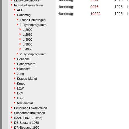
Hanomag
9974
1923
L
ELNA-Lokomotiven
Industrielokomotiven
Hanomag
9976
1925
L
AEG
Hanomag
10229
1925
L
Hanomag
Frühe Lieferungen
1. Typenprogramm
L 2900
L 2950
L 3900
L 3950
L 4900
2. Typenprogramm
Henschel
Hohenzollern
Humboldt
Jung
Krauss-Maffei
Krupp
LEW
LKM
O&K
Rheinmetall
Feuerlose Lokomotiven
Sonderkonstruktionen
SAAR (1920 - 1935)
DB-Bestand 1968
DR-Bestand 1970