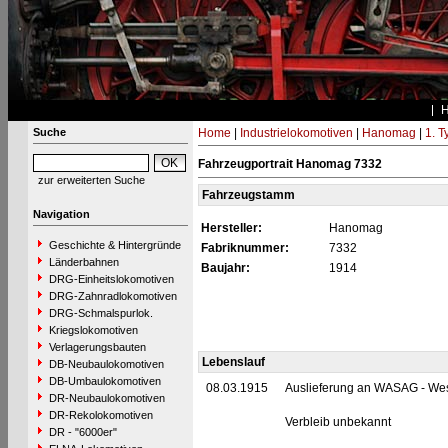
Suche
Home
|
Industrielokomotiven
|
Hanomag
|
1. 
Fahrzeugportrait Hanomag 7332
zur erweiterten Suche
Fahrzeugstamm
Navigation
Hersteller:
Hanomag
Geschichte & Hintergründe
Fabriknummer:
7332
Länderbahnen
Baujahr:
1914
DRG-Einheitslokomotiven
DRG-Zahnradlokomotiven
DRG-Schmalspurlok.
Kriegslokomotiven
Verlagerungsbauten
Lebenslauf
DB-Neubaulokomotiven
DB-Umbaulokomotiven
08.03.1915
Auslieferung an WASAG - West
DR-Neubaulokomotiven
DR-Rekolokomotiven
Verbleib unbekannt
DR - "6000er"