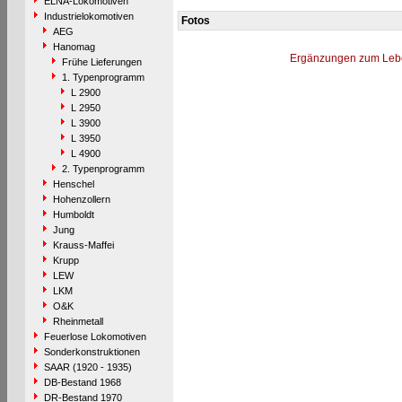
ELNA-Lokomotiven
Industrielokomotiven
Fotos
AEG
Hanomag
Ergänzungen zum Leb
Frühe Lieferungen
1. Typenprogramm
L 2900
L 2950
L 3900
L 3950
L 4900
2. Typenprogramm
Henschel
Hohenzollern
Humboldt
Jung
Krauss-Maffei
Krupp
LEW
LKM
O&K
Rheinmetall
Feuerlose Lokomotiven
Sonderkonstruktionen
SAAR (1920 - 1935)
DB-Bestand 1968
DR-Bestand 1970