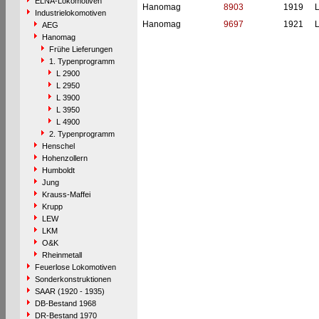
ELNA-Lokomotiven
Hanomag
8903
1919
L
Industrielokomotiven
Hanomag
9697
1921
L
AEG
Hanomag
Frühe Lieferungen
1. Typenprogramm
L 2900
L 2950
L 3900
L 3950
L 4900
2. Typenprogramm
Henschel
Hohenzollern
Humboldt
Jung
Krauss-Maffei
Krupp
LEW
LKM
O&K
Rheinmetall
Feuerlose Lokomotiven
Sonderkonstruktionen
SAAR (1920 - 1935)
DB-Bestand 1968
DR-Bestand 1970