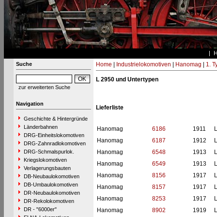
Suche
Home
|
Industrielokomotiven
|
Hanomag
|
1. 
L 2950 und Untertypen
zur erweiterten Suche
Navigation
Lieferliste
Geschichte & Hintergründe
Länderbahnen
Hanomag
6186
1911
L
DRG-Einheitslokomotiven
Hanomag
6187
1912
L
DRG-Zahnradlokomotiven
DRG-Schmalspurlok.
Hanomag
6548
1913
L
Kriegslokomotiven
Hanomag
6549
1913
L
Verlagerungsbauten
Hanomag
8156
1917
L
DB-Neubaulokomotiven
DB-Umbaulokomotiven
Hanomag
8157
1917
L
DR-Neubaulokomotiven
Hanomag
8253
1917
L
DR-Rekolokomotiven
DR - "6000er"
Hanomag
8902
1919
L