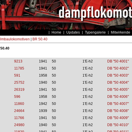
Home
Updates
Typengalerie
Mitwirkende
Umbaulokomotiven
|
BR 50.40
 50.40
9213
1941
50
1'E-h2
DB "50 4001"
11785
1941
50
1'E-h2
DB "50 4002"
591
1958
50
1'E-h2
DB "50 4003"
25752
1940
50
1'E-h2
DB "50 4004"
26319
1941
50
1'E-h2
DB "50 4005"
596
1958
50
1'E-h2
DB "50 4006"
11860
1942
50
1'E-h2
DB "50 4007"
24664
1939
50
1'E-h2
DB "50 4008"
11766
1941
50
1'E-h2
DB "50 4009"
24980
1940
50
1'E-h2
DB "50 4010"