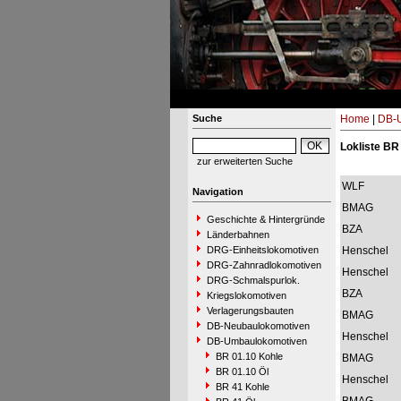
Suche
Home
|
DB-
Lokliste BR
zur erweiterten Suche
WLF
Navigation
BMAG
Geschichte & Hintergründe
BZA
Länderbahnen
DRG-Einheitslokomotiven
Henschel
DRG-Zahnradlokomotiven
Henschel
DRG-Schmalspurlok.
BZA
Kriegslokomotiven
Verlagerungsbauten
BMAG
DB-Neubaulokomotiven
Henschel
DB-Umbaulokomotiven
BR 01.10 Kohle
BMAG
BR 01.10 Öl
Henschel
BR 41 Kohle