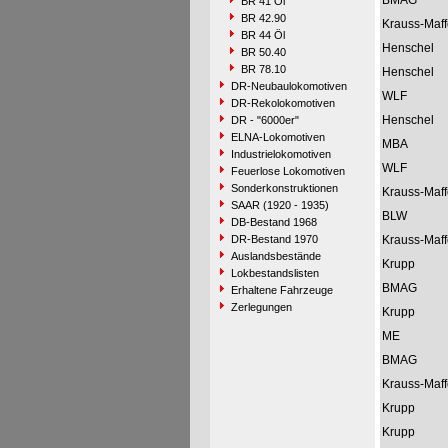
BMAG
BR 41 Öl
BR 42.90
Krauss-Maff
BR 44 Öl
Henschel
BR 50.40
BR 78.10
Henschel
DR-Neubaulokomotiven
WLF
DR-Rekolokomotiven
Henschel
DR - "6000er"
ELNA-Lokomotiven
MBA
Industrielokomotiven
WLF
Feuerlose Lokomotiven
Sonderkonstruktionen
Krauss-Maff
SAAR (1920 - 1935)
BLW
DB-Bestand 1968
DR-Bestand 1970
Krauss-Maff
Auslandsbestände
Krupp
Lokbestandslisten
BMAG
Erhaltene Fahrzeuge
Zerlegungen
Krupp
ME
BMAG
Krauss-Maff
Krupp
Krupp