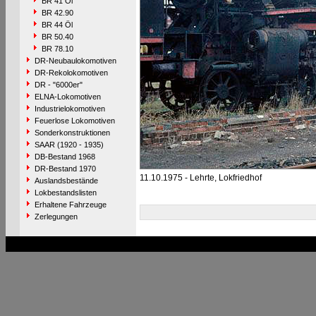
BR 41 Öl
BR 42.90
BR 44 Öl
BR 50.40
BR 78.10
DR-Neubaulokomotiven
DR-Rekolokomotiven
DR - "6000er"
ELNA-Lokomotiven
Industrielokomotiven
Feuerlose Lokomotiven
Sonderkonstruktionen
SAAR (1920 - 1935)
DB-Bestand 1968
DR-Bestand 1970
11.10.1975 - Lehrte, Lokfriedhof
Auslandsbestände
Lokbestandslisten
Erhaltene Fahrzeuge
Zerlegungen