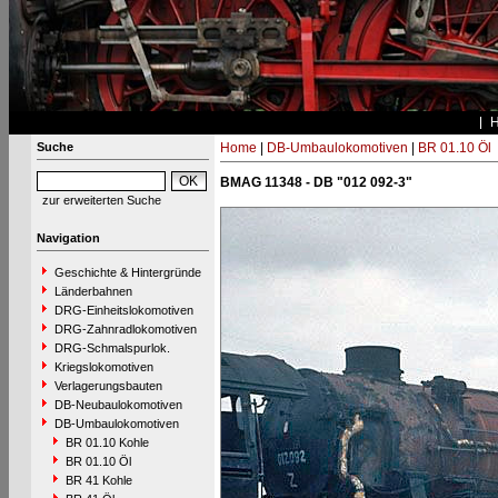
Suche
Home
|
DB-Umbaulokomotiven
|
BR 01.10 Öl
BMAG 11348 - DB "012 092-3"
zur erweiterten Suche
Navigation
Geschichte & Hintergründe
Länderbahnen
DRG-Einheitslokomotiven
DRG-Zahnradlokomotiven
DRG-Schmalspurlok.
Kriegslokomotiven
Verlagerungsbauten
DB-Neubaulokomotiven
DB-Umbaulokomotiven
BR 01.10 Kohle
BR 01.10 Öl
BR 41 Kohle