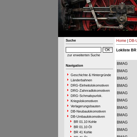
Suche
Home
|
DB-
Lokliste BR
zur erweiterten Suche
BMAG
Navigation
BMAG
Geschichte & Hintergründe
BMAG
Länderbahnen
DRG-Einheitslokomotiven
BMAG
DRG-Zahnradlokomotiven
BMAG
DRG-Schmalspurlok.
BMAG
Kriegslokomotiven
Verlagerungsbauten
BMAG
DB-Neubaulokomotiven
BMAG
DB-Umbaulokomotiven
BR 01.10 Kohle
BMAG
BR 01.10 Öl
BMAG
BR 41 Kohle