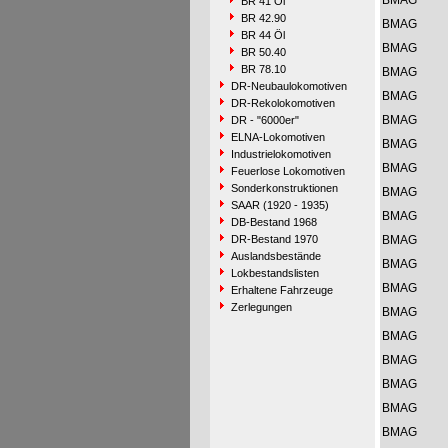
BMAG
BR 41 Öl
BR 42.90
BMAG
BR 44 Öl
BMAG
BR 50.40
BR 78.10
BMAG
DR-Neubaulokomotiven
BMAG
DR-Rekolokomotiven
BMAG
DR - "6000er"
ELNA-Lokomotiven
BMAG
Industrielokomotiven
BMAG
Feuerlose Lokomotiven
Sonderkonstruktionen
BMAG
SAAR (1920 - 1935)
BMAG
DB-Bestand 1968
DR-Bestand 1970
BMAG
Auslandsbestände
BMAG
Lokbestandslisten
BMAG
Erhaltene Fahrzeuge
Zerlegungen
BMAG
BMAG
BMAG
BMAG
BMAG
BMAG