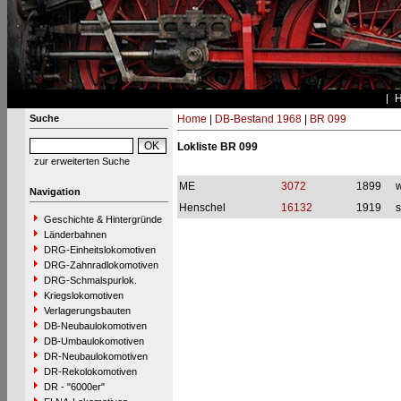
Suche
Home
|
DB-Bestand 1968
|
BR 099
Lokliste BR 099
zur erweiterten Suche
ME
3072
1899
w
Navigation
Henschel
16132
1919
s
Geschichte & Hintergründe
Länderbahnen
DRG-Einheitslokomotiven
DRG-Zahnradlokomotiven
DRG-Schmalspurlok.
Kriegslokomotiven
Verlagerungsbauten
DB-Neubaulokomotiven
DB-Umbaulokomotiven
DR-Neubaulokomotiven
DR-Rekolokomotiven
DR - "6000er"