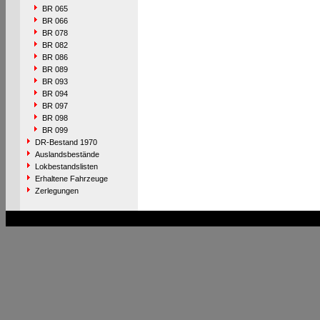
BR 065
BR 066
BR 078
BR 082
BR 086
BR 089
BR 093
BR 094
BR 097
BR 098
BR 099
DR-Bestand 1970
Auslandsbestände
Lokbestandslisten
Erhaltene Fahrzeuge
Zerlegungen