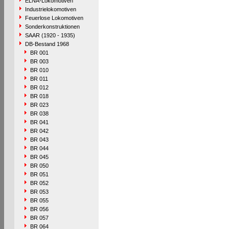
ELNA-Lokomotiven
Industrielokomotiven
Feuerlose Lokomotiven
Sonderkonstruktionen
SAAR (1920 - 1935)
DB-Bestand 1968
BR 001
BR 003
BR 010
BR 011
BR 012
BR 018
BR 023
BR 038
BR 041
BR 042
BR 043
BR 044
BR 045
BR 050
BR 051
BR 052
BR 053
BR 055
BR 056
BR 057
BR 064