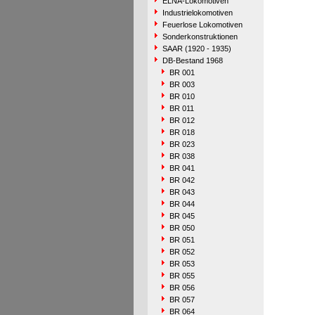
ELNA-Lokomotiven
Industrielokomotiven
Feuerlose Lokomotiven
Sonderkonstruktionen
SAAR (1920 - 1935)
DB-Bestand 1968
BR 001
BR 003
BR 010
BR 011
BR 012
BR 018
BR 023
BR 038
BR 041
BR 042
BR 043
BR 044
BR 045
BR 050
BR 051
BR 052
BR 053
BR 055
BR 056
BR 057
BR 064