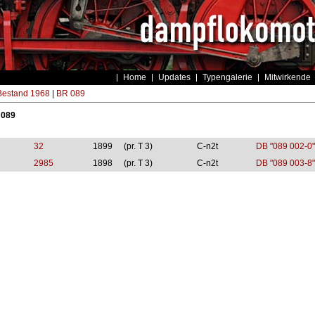
Home
Updates
Typengalerie
Mitwirkende
estand 1968
|
BR 089
 089
32
1899
(pr. T 3)
C-n2t
DB "089 002-0"
2985
1898
(pr. T 3)
C-n2t
DB "089 003-8"