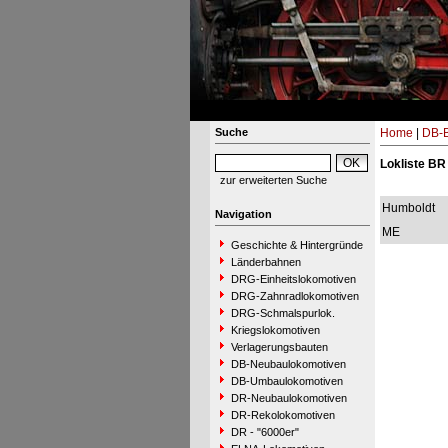
Suche
Home
|
DB-B
Lokliste BR
zur erweiterten Suche
Humboldt
Navigation
ME
Geschichte & Hintergründe
Länderbahnen
DRG-Einheitslokomotiven
DRG-Zahnradlokomotiven
DRG-Schmalspurlok.
Kriegslokomotiven
Verlagerungsbauten
DB-Neubaulokomotiven
DB-Umbaulokomotiven
DR-Neubaulokomotiven
DR-Rekolokomotiven
DR - "6000er"