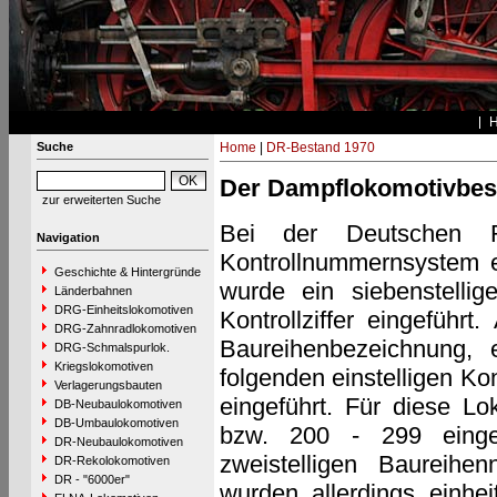
Suche
Home
|
DR-Bestand 1970
Der Dampflokomotivbes
zur erweiterten Suche
Bei der Deutschen 
Navigation
Kontrollnummernsystem e
Geschichte & Hintergründe
wurde ein siebenstellig
Länderbahnen
DRG-Einheitslokomotiven
Kontrollziffer eingeführt
DRG-Zahnradlokomotiven
Baureihenbezeichnung, 
DRG-Schmalspurlok.
Kriegslokomotiven
folgenden einstelligen Kon
Verlagerungsbauten
eingeführt. Für diese L
DB-Neubaulokomotiven
DB-Umbaulokomotiven
bzw. 200 - 299 einge
DR-Neubaulokomotiven
zweistelligen Baureih
DR-Rekolokomotiven
DR - "6000er"
wurden allerdings einheit