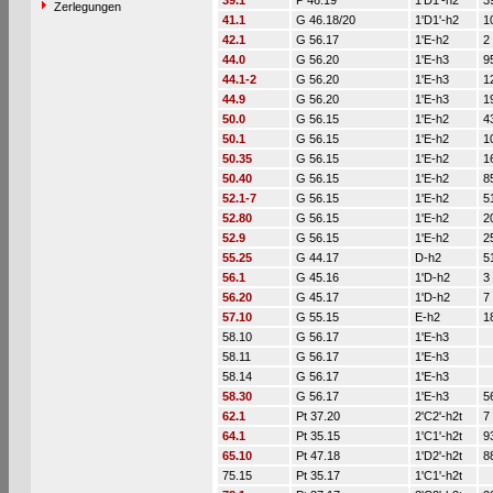
39.1
P 46.19
1'D1'-h2
3
Zerlegungen
41.1
G 46.18/20
1'D1'-h2
1
42.1
G 56.17
1'E-h2
2
44.0
G 56.20
1'E-h3
9
44.1-2
G 56.20
1'E-h3
1
44.9
G 56.20
1'E-h3
1
50.0
G 56.15
1'E-h2
4
50.1
G 56.15
1'E-h2
1
50.35
G 56.15
1'E-h2
1
50.40
G 56.15
1'E-h2
8
52.1-7
G 56.15
1'E-h2
5
52.80
G 56.15
1'E-h2
2
52.9
G 56.15
1'E-h2
2
55.25
G 44.17
D-h2
5
56.1
G 45.16
1'D-h2
3
56.20
G 45.17
1'D-h2
7
57.10
G 55.15
E-h2
1
58.10
G 56.17
1'E-h3
58.11
G 56.17
1'E-h3
58.14
G 56.17
1'E-h3
58.30
G 56.17
1'E-h3
5
62.1
Pt 37.20
2'C2'-h2t
7
64.1
Pt 35.15
1'C1'-h2t
9
65.10
Pt 47.18
1'D2'-h2t
8
75.15
Pt 35.17
1'C1'-h2t