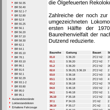
die Ölgefeuerten Rekolok
BR 50.35
BR 50.40
BR 52.1-7
Zahlreiche der noch zur
BR 52.80
BR 52.9
umgezeichneten Lokomoti
BR 55.25
ersten Hälfte der 197
BR 56.1
BR 56.20
Baureihenvielfalt der nac
BR 57.10
Dutzend reduzierte.
BR 58.30
BR 62.1
BR 64.1
Baureihe
Gattung
Bauart
S
BR 65.10
01.0
S 36.20
2'C1'-h2
2
BR 78.1
BR 83.10
01.1
S 36.20
2'C1'-h2
7
BR 86.1
01.2
S 36.20
2'C1'-h2
2
BR 91.6
02.0
S 36.20, S 36.19
2'C1'-h2
2
BR 92.1
03.0
S 36.18
2'C1'-h3
1
BR 92.29
03.1
S 36.18
2'C1'-h3
4
BR 93.1-2
03.2
S 36.18
2'C1'-h2
7
BR 93.80
04.0
S 46.18
1'D1'-h2
2
BR 95.0
04.1
S 46.18
1'D1'-h2
1
BR 95.1
35.10
P 35.18
1'C1'-h2
1
Auslandsbestände
37.1
P 34.15
1'C-h2
2
Lokbestandslisten
38.10
P 35.17
2'C-h2
1
Erhaltene Fahrzeuge