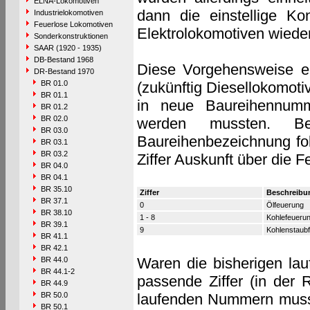
ELNA-Lokomotiven
dann die einstellige Ko
Industrielokomotiven
Feuerlose Lokomotiven
Elektrolokomotiven wieder
Sonderkonstruktionen
SAAR (1920 - 1935)
DB-Bestand 1968
Diese Vorgehensweise er
DR-Bestand 1970
BR 01.0
(zukünftig Diesellokomoti
BR 01.1
in neue Baureihennumm
BR 01.2
BR 02.0
werden mussten. Be
BR 03.0
Baureihenbezeichnung fol
BR 03.1
BR 03.2
Ziffer Auskunft über die F
BR 04.0
BR 04.1
BR 35.10
Ziffer
Beschreibu
BR 37.1
0
Ölfeuerung
BR 38.10
1 - 8
Kohlefeueru
BR 39.1
9
Kohlenstaub
BR 41.1
BR 42.1
Waren die bisherigen lau
BR 44.0
BR 44.1-2
passende Ziffer (in der R
BR 44.9
BR 50.0
laufenden Nummern musst
BR 50.1