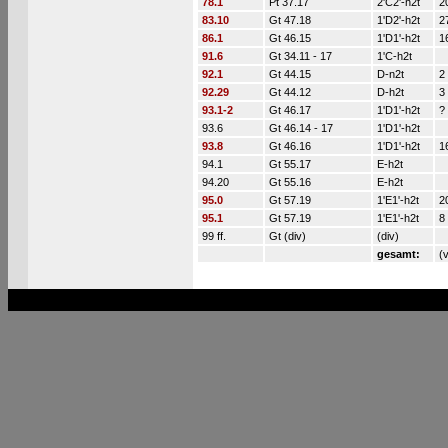
78.1
Pt 37.17
2'C2'-h2t
2
83.10
Gt 47.18
1'D2'-h2t
2
86.1
Gt 46.15
1'D1'-h2t
1
91.6
Gt 34.11 - 17
1'C-h2t
92.1
Gt 44.15
D-n2t
2
92.29
Gt 44.12
D-h2t
3
93.1-2
Gt 46.17
1'D1'-h2t
?
93.6
Gt 46.14 - 17
1'D1'-h2t
93.8
Gt 46.16
1'D1'-h2t
1
94.1
Gt 55.17
E-h2t
94.20
Gt 55.16
E-h2t
95.0
Gt 57.19
1'E1'-h2t
2
95.1
Gt 57.19
1'E1'-h2t
8
99 ff.
Gt (div)
(div)
gesamt:
(v