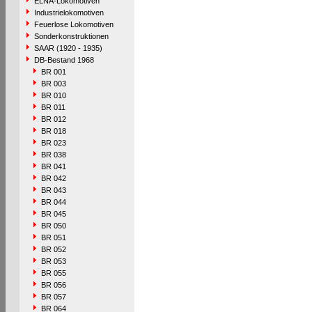
ELNA-Lokomotiven
Industrielokomotiven
Feuerlose Lokomotiven
Sonderkonstruktionen
SAAR (1920 - 1935)
DB-Bestand 1968
BR 001
BR 003
BR 010
BR 011
BR 012
BR 018
BR 023
BR 038
BR 041
BR 042
BR 043
BR 044
BR 045
BR 050
BR 051
BR 052
BR 053
BR 055
BR 056
BR 057
BR 064