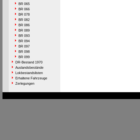
BR 065
BR 066
BR 078
BR 082
BR 086
BR 089
BR 093
BR 094
BR 097
BR 098
BR 099
DR-Bestand 1970
Auslandsbestände
Lokbestandslisten
Erhaltene Fahrzeuge
Zerlegungen