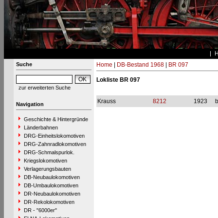
Suche
Home
|
DB-Bestand 1968
|
BR 097
Lokliste BR 097
zur erweiterten Suche
Krauss
8212
1923
b
Navigation
Geschichte & Hintergründe
Länderbahnen
DRG-Einheitslokomotiven
DRG-Zahnradlokomotiven
DRG-Schmalspurlok.
Kriegslokomotiven
Verlagerungsbauten
DB-Neubaulokomotiven
DB-Umbaulokomotiven
DR-Neubaulokomotiven
DR-Rekolokomotiven
DR - "6000er"