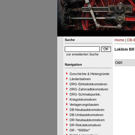
Suche
Home
|
DB-B
Lokliste BR
zur erweiterten Suche
O&K
Navigation
Geschichte & Hintergründe
Länderbahnen
DRG-Einheitslokomotiven
DRG-Zahnradlokomotiven
DRG-Schmalspurlok.
Kriegslokomotiven
Verlagerungsbauten
DB-Neubaulokomotiven
DB-Umbaulokomotiven
DR-Neubaulokomotiven
DR-Rekolokomotiven
DR - "6000er"