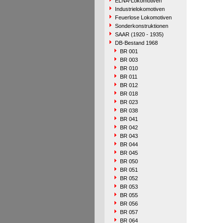
ELNA-Lokomotiven
Industrielokomotiven
Feuerlose Lokomotiven
Sonderkonstruktionen
SAAR (1920 - 1935)
DB-Bestand 1968
BR 001
BR 003
BR 010
BR 011
BR 012
BR 018
BR 023
BR 038
BR 041
BR 042
BR 043
BR 044
BR 045
BR 050
BR 051
BR 052
BR 053
BR 055
BR 056
BR 057
BR 064