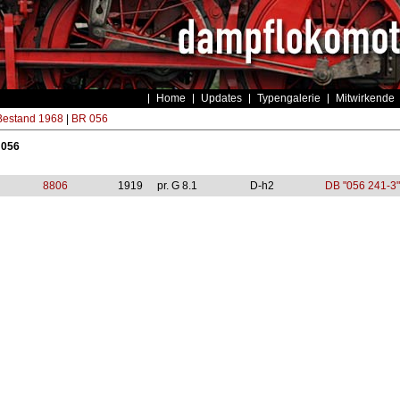
Home
Updates
Typengalerie
Mitwirkende
estand 1968
|
BR 056
 056
8806
1919
pr. G 8.1
D-h2
DB "056 241-3"