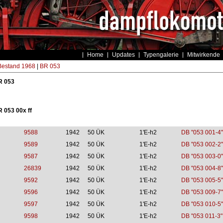
Home
Updates
Typengalerie
Mitwirkende
estand 1968
|
BR 053
R 053
R 053 00x ff
9588
1942
50 ÜK
1'E-h2
DB "053 001-4"
9589
1942
50 ÜK
1'E-h2
DB "053 002-2"
9587
1942
50 ÜK
1'E-h2
DB "053 003-0"
26839
1942
50 ÜK
1'E-h2
DB "053 004-8"
9592
1942
50 ÜK
1'E-h2
DB "053 005-5"
9596
1942
50 ÜK
1'E-h2
DB "053 009-7"
9597
1942
50 ÜK
1'E-h2
DB "053 010-5"
9598
1942
50 ÜK
1'E-h2
DB "053 011-3"