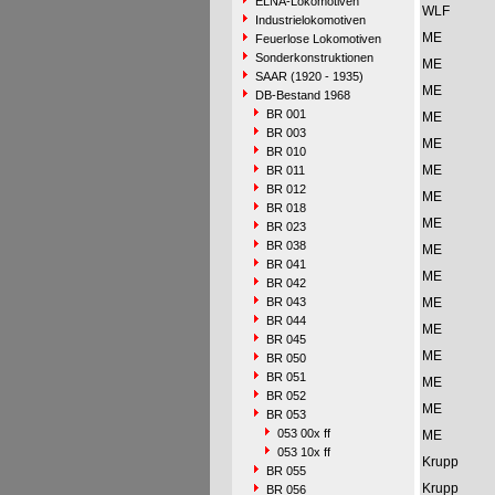
ELNA-Lokomotiven
WLF
Industrielokomotiven
ME
Feuerlose Lokomotiven
Sonderkonstruktionen
ME
SAAR (1920 - 1935)
ME
DB-Bestand 1968
BR 001
ME
BR 003
ME
BR 010
ME
BR 011
BR 012
ME
BR 018
ME
BR 023
BR 038
ME
BR 041
ME
BR 042
BR 043
ME
BR 044
ME
BR 045
ME
BR 050
BR 051
ME
BR 052
ME
BR 053
053 00x ff
ME
053 10x ff
Krupp
BR 055
Krupp
BR 056