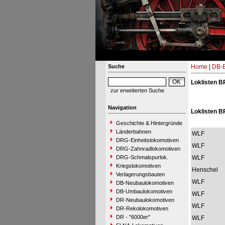
Suche
Home
|
DB-B
Loklisten B
zur erweiterten Suche
Navigation
Loklisten B
Geschichte & Hintergründe
Länderbahnen
WLF
DRG-Einheitslokomotiven
WLF
DRG-Zahnradlokomotiven
DRG-Schmalspurlok.
WLF
Kriegslokomotiven
Henschel
Verlagerungsbauten
WLF
DB-Neubaulokomotiven
DB-Umbaulokomotiven
WLF
DR-Neubaulokomotiven
WLF
DR-Rekolokomotiven
DR - "6000er"
WLF