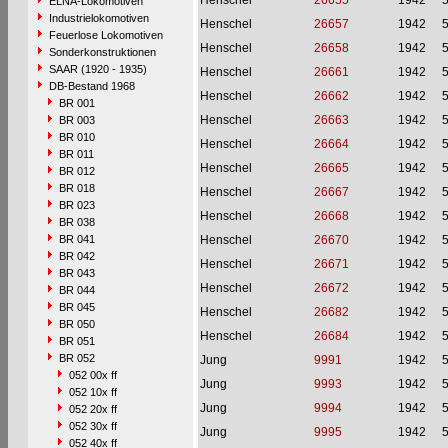
Henschel
26655
1942
ELNA-Lokomotiven
Industrielokomotiven
Henschel
26657
1942
Feuerlose Lokomotiven
Henschel
26658
1942
Sonderkonstruktionen
SAAR (1920 - 1935)
Henschel
26661
1942
DB-Bestand 1968
Henschel
26662
1942
BR 001
Henschel
26663
1942
BR 003
BR 010
Henschel
26664
1942
BR 011
Henschel
26665
1942
BR 012
BR 018
Henschel
26667
1942
BR 023
Henschel
26668
1942
BR 038
BR 041
Henschel
26670
1942
BR 042
Henschel
26671
1942
BR 043
Henschel
26672
1942
BR 044
BR 045
Henschel
26682
1942
BR 050
Henschel
26684
1942
BR 051
BR 052
Jung
9991
1942
052 00x ff
Jung
9993
1942
052 10x ff
Jung
9994
1942
052 20x ff
052 30x ff
Jung
9995
1942
052 40x ff