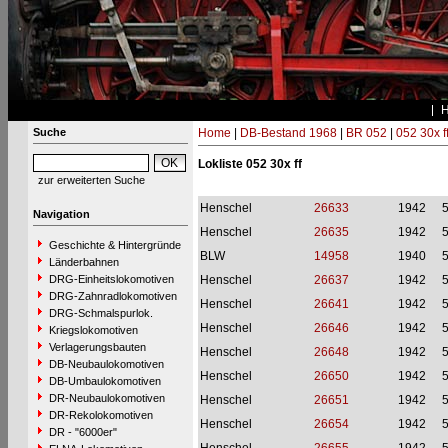
Suche
Home
|
DB-Bestand 1968
|
BR 052
|
052 30x f
Lokliste 052 30x ff
zur erweiterten Suche
Henschel
26633
1942
Navigation
Henschel
26635
1942
Geschichte & Hintergründe
BLW
14958
1940
Länderbahnen
DRG-Einheitslokomotiven
Henschel
26637
1942
DRG-Zahnradlokomotiven
Henschel
26641
1942
DRG-Schmalspurlok.
Henschel
26646
1942
Kriegslokomotiven
Verlagerungsbauten
Henschel
26648
1942
DB-Neubaulokomotiven
Henschel
26650
1942
DB-Umbaulokomotiven
DR-Neubaulokomotiven
Henschel
26651
1942
DR-Rekolokomotiven
Henschel
26654
1942
DR - "6000er"