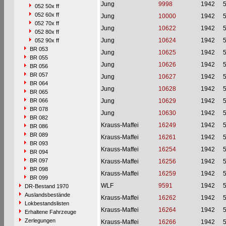
Jung
9998
1942
052 50x ff
052 60x ff
Jung
10000
1942
052 70x ff
Jung
10622
1942
052 80x ff
Jung
10624
1942
052 90x ff
BR 053
Jung
10625
1942
BR 055
Jung
10626
1942
BR 056
BR 057
Jung
10627
1942
BR 064
Jung
10628
1942
BR 065
BR 066
Jung
10629
1942
BR 078
Jung
10630
1942
BR 082
Krauss-Maffei
16249
1942
BR 086
BR 089
Krauss-Maffei
16261
1942
BR 093
Krauss-Maffei
16254
1942
BR 094
BR 097
Krauss-Maffei
16256
1942
BR 098
Krauss-Maffei
16259
1942
BR 099
WLF
9591
1942
DR-Bestand 1970
Auslandsbestände
Krauss-Maffei
16262
1942
Lokbestandslisten
Krauss-Maffei
16264
1942
Erhaltene Fahrzeuge
Zerlegungen
Krauss-Maffei
16266
1942