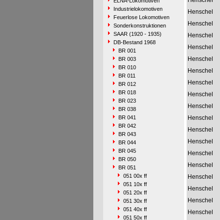
Henschel
ELNA-Lokomotiven
Industrielokomotiven
Henschel
Feuerlose Lokomotiven
Henschel
Sonderkonstruktionen
SAAR (1920 - 1935)
Henschel
DB-Bestand 1968
Henschel
BR 001
Henschel
BR 003
BR 010
Henschel
BR 011
Henschel
BR 012
BR 018
Henschel
BR 023
Henschel
BR 038
BR 041
Henschel
BR 042
Henschel
BR 043
Henschel
BR 044
BR 045
Henschel
BR 050
Henschel
BR 051
051 00x ff
Henschel
051 10x ff
Henschel
051 20x ff
Henschel
051 30x ff
051 40x ff
Henschel
051 50x ff