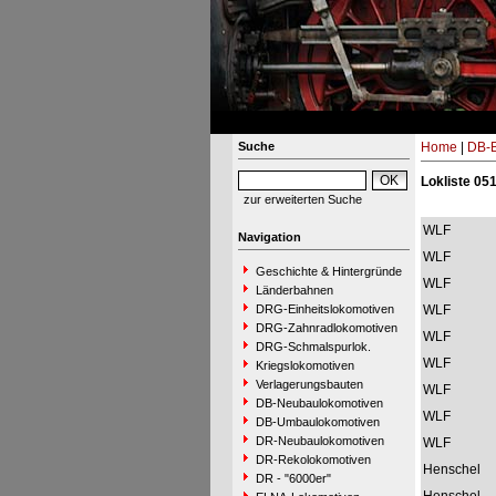
Suche
Home
|
DB-B
Lokliste 051
zur erweiterten Suche
WLF
Navigation
WLF
Geschichte & Hintergründe
WLF
Länderbahnen
DRG-Einheitslokomotiven
WLF
DRG-Zahnradlokomotiven
WLF
DRG-Schmalspurlok.
WLF
Kriegslokomotiven
Verlagerungsbauten
WLF
DB-Neubaulokomotiven
WLF
DB-Umbaulokomotiven
DR-Neubaulokomotiven
WLF
DR-Rekolokomotiven
Henschel
DR - "6000er"