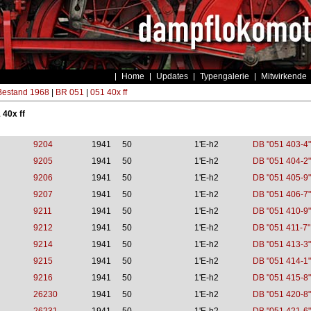
Home
Updates
Typengalerie
Mitwirkende
estand 1968
|
BR 051
|
051 40x ff
 40x ff
9204
1941
50
1'E-h2
DB "051 403-4"
9205
1941
50
1'E-h2
DB "051 404-2"
9206
1941
50
1'E-h2
DB "051 405-9"
9207
1941
50
1'E-h2
DB "051 406-7"
9211
1941
50
1'E-h2
DB "051 410-9"
9212
1941
50
1'E-h2
DB "051 411-7"
9214
1941
50
1'E-h2
DB "051 413-3"
9215
1941
50
1'E-h2
DB "051 414-1"
9216
1941
50
1'E-h2
DB "051 415-8"
26230
1941
50
1'E-h2
DB "051 420-8"