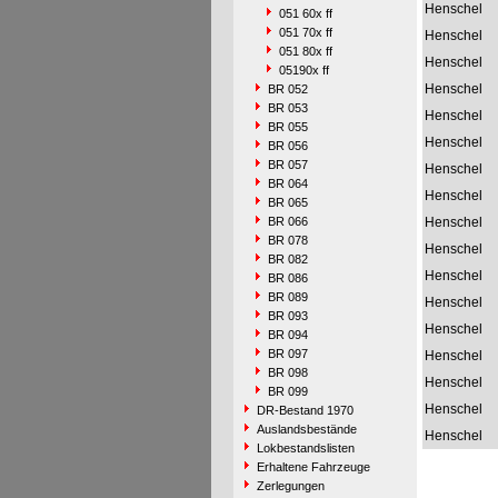
Henschel
051 60x ff
051 70x ff
Henschel
051 80x ff
Henschel
05190x ff
Henschel
BR 052
BR 053
Henschel
BR 055
Henschel
BR 056
BR 057
Henschel
BR 064
Henschel
BR 065
BR 066
Henschel
BR 078
Henschel
BR 082
Henschel
BR 086
BR 089
Henschel
BR 093
Henschel
BR 094
BR 097
Henschel
BR 098
Henschel
BR 099
Henschel
DR-Bestand 1970
Auslandsbestände
Henschel
Lokbestandslisten
Erhaltene Fahrzeuge
Zerlegungen