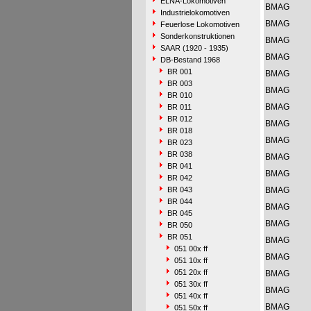
ELNA-Lokomotiven
BMAG
Industrielokomotiven
BMAG
Feuerlose Lokomotiven
Sonderkonstruktionen
BMAG
SAAR (1920 - 1935)
BMAG
DB-Bestand 1968
BR 001
BMAG
BR 003
BMAG
BR 010
BMAG
BR 011
BR 012
BMAG
BR 018
BMAG
BR 023
BR 038
BMAG
BR 041
BMAG
BR 042
BR 043
BMAG
BR 044
BMAG
BR 045
BMAG
BR 050
BR 051
BMAG
051 00x ff
BMAG
051 10x ff
051 20x ff
BMAG
051 30x ff
BMAG
051 40x ff
BMAG
051 50x ff