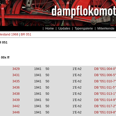
Home
Updates
Typengalerie
Mitwirkende
estand 1968
|
BR 051
R 051
 00x ff
3429
1941
50
1'E-h2
DB "051 004-0"
3431
1941
50
1'E-h2
DB "051 006-5"
3435
1941
50
1'E-h2
DB "051 010-7"
3436
1941
50
1'E-h2
DB "051 011-5"
3438
1941
50
1'E-h2
DB "051 013-1"
3439
1941
50
1'E-h2
DB "051 014-9"
3442
1941
50
1'E-h2
DB "051 017-2"
3446
1941
50
1'E-h2
DB "051 019-8"