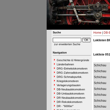
Suche
Home
|
DB-B
Loklisten B
zur erweiterten Suche
Navigation
Lokliste 051
Geschichte & Hintergründe
Länderbahnen
Schichau
DRG-Einheitslokomotiven
Schichau
DRG-Zahnradlokomotiven
DRG-Schmalspurlok.
Schichau
Kriegslokomotiven
Schichau
Verlagerungsbauten
Schichau
DB-Neubaulokomotiven
DB-Umbaulokomotiven
Schichau
DR-Neubaulokomotiven
Schichau
DR-Rekolokomotiven
DR - "6000er"
Schichau