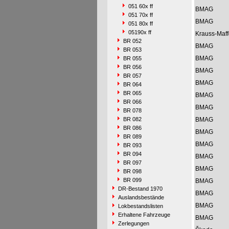
051 60x ff
BMAG
051 70x ff
BMAG
051 80x ff
05190x ff
Krauss-Maff
BR 052
BMAG
BR 053
BMAG
BR 055
BR 056
BMAG
BR 057
BMAG
BR 064
BR 065
BMAG
BR 066
BMAG
BR 078
BR 082
BMAG
BR 086
BMAG
BR 089
BMAG
BR 093
BR 094
BMAG
BR 097
BMAG
BR 098
BR 099
BMAG
DR-Bestand 1970
BMAG
Auslandsbestände
BMAG
Lokbestandslisten
Erhaltene Fahrzeuge
BMAG
Zerlegungen