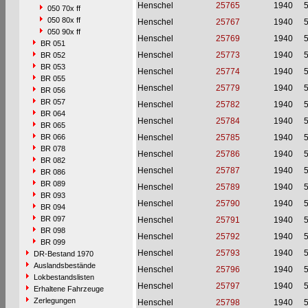
Henschel
25765
1940
050 70x ff
050 80x ff
Henschel
25767
1940
050 90x ff
Henschel
25769
1940
BR 051
Henschel
25773
1940
BR 052
BR 053
Henschel
25774
1940
BR 055
Henschel
25779
1940
BR 056
BR 057
Henschel
25782
1940
BR 064
Henschel
25784
1940
BR 065
BR 066
Henschel
25785
1940
BR 078
Henschel
25786
1940
BR 082
Henschel
25787
1940
BR 086
BR 089
Henschel
25789
1940
BR 093
Henschel
25790
1940
BR 094
BR 097
Henschel
25791
1940
BR 098
Henschel
25792
1940
BR 099
Henschel
25793
1940
DR-Bestand 1970
Auslandsbestände
Henschel
25796
1940
Lokbestandslisten
Henschel
25797
1940
Erhaltene Fahrzeuge
Zerlegungen
Henschel
25798
1940