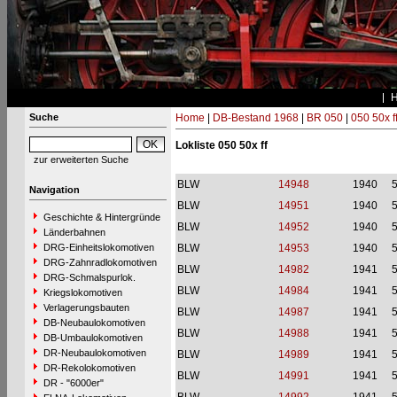
Suche
Home
|
DB-Bestand 1968
|
BR 050
|
050 50x f
Lokliste 050 50x ff
zur erweiterten Suche
BLW
14948
1940
Navigation
BLW
14951
1940
Geschichte & Hintergründe
BLW
14952
1940
Länderbahnen
DRG-Einheitslokomotiven
BLW
14953
1940
DRG-Zahnradlokomotiven
BLW
14982
1941
DRG-Schmalspurlok.
BLW
14984
1941
Kriegslokomotiven
Verlagerungsbauten
BLW
14987
1941
DB-Neubaulokomotiven
BLW
14988
1941
DB-Umbaulokomotiven
DR-Neubaulokomotiven
BLW
14989
1941
DR-Rekolokomotiven
BLW
14991
1941
DR - "6000er"