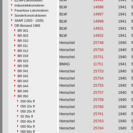
BLW
14992
1941
ELNA-Lokomotiven
Industrielokomotiven
BLW
14996
1941
Feuerlose Lokomotiven
BLW
14997
1941
Sonderkonstruktionen
SAAR (1920 - 1935)
BLW
14998
1941
DB-Bestand 1968
BLW
14931
1941
BR 001
BLW
14932
1941
BR 003
BR 010
Henschel
25748
1940
BR 011
Henschel
25750
1940
BR 012
BR 018
Henschel
25751
1940
BR 023
BMAG
11751
1941
BR 038
BR 041
Henschel
25753
1940
BR 042
Henschel
25754
1940
BR 043
Henschel
25755
1940
BR 044
BR 045
Henschel
25757
1940
BR 050
Henschel
25759
1940
050 00x ff
050 10x ff
Henschel
25760
1940
050 20x ff
Henschel
25761
1940
50 30x ff
Henschel
25763
1940
050 40x ff
050 50x ff
Henschel
25764
1940
050 60x ff