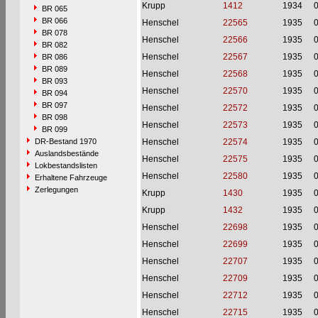
Krupp
1412
1934
BR 065
BR 066
Henschel
22565
1935
BR 078
Henschel
22566
1935
BR 082
Henschel
22567
1935
BR 086
BR 089
Henschel
22568
1935
BR 093
Henschel
22570
1935
BR 094
BR 097
Henschel
22572
1935
BR 098
Henschel
22573
1935
BR 099
DR-Bestand 1970
Henschel
22574
1935
Auslandsbestände
Henschel
22575
1935
Lokbestandslisten
Henschel
22580
1935
Erhaltene Fahrzeuge
Zerlegungen
Krupp
1430
1935
Krupp
1432
1935
Henschel
22698
1935
Henschel
22699
1935
Henschel
22707
1935
Henschel
22709
1935
Henschel
22712
1935
Henschel
22715
1935