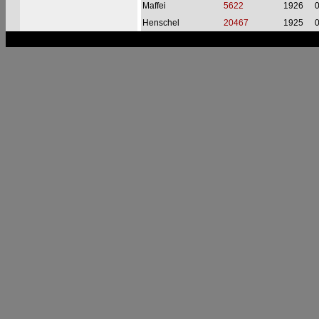
Maffei
5622
1926
Henschel
20467
1925