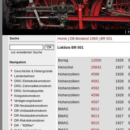
Suche
Home
|
DB-Bestand 1968
|
BR 001
Lokliste BR 001
zur erweiterten Suche
Borsig
12000
1926
Navigation
Henschel
20842
1927
Geschichte & Hintergründe
Hohenzollern
4588
1928
Länderbahnen
DRG-Einheitslokomotiven
Hohenzollern
4591
1928
DRG-Zahnradlokomotiven
Hohenzollern
4592
1928
DRG-Schmalspurlok.
Hohenzollern
4596
1928
Kriegslokomotiven
Verlagerungsbauten
Hohenzollern
4597
1928
DB-Neubaulokomotiven
BMAG
9012
1927
DB-Umbaulokomotiven
DR-Neubaulokomotiven
BMAG
9013
1927
DR-Rekolokomotiven
BMAG
9015
1927
DR - "6000er"