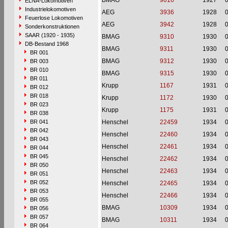
BMAG
9016
1927
ELNA-Lokomotiven
Industrielokomotiven
AEG
3936
1928
Feuerlose Lokomotiven
AEG
3942
1928
Sonderkonstruktionen
SAAR (1920 - 1935)
BMAG
9310
1930
DB-Bestand 1968
BMAG
9311
1930
BR 001
BMAG
9312
1930
BR 003
BR 010
BMAG
9315
1930
BR 011
Krupp
1167
1931
BR 012
BR 018
Krupp
1172
1930
BR 023
Krupp
1175
1931
BR 038
BR 041
Henschel
22459
1934
BR 042
Henschel
22460
1934
BR 043
Henschel
22461
1934
BR 044
BR 045
Henschel
22462
1934
BR 050
Henschel
22463
1934
BR 051
BR 052
Henschel
22465
1934
BR 053
Henschel
22466
1934
BR 055
BMAG
10309
1934
BR 056
BR 057
BMAG
10311
1934
BR 064