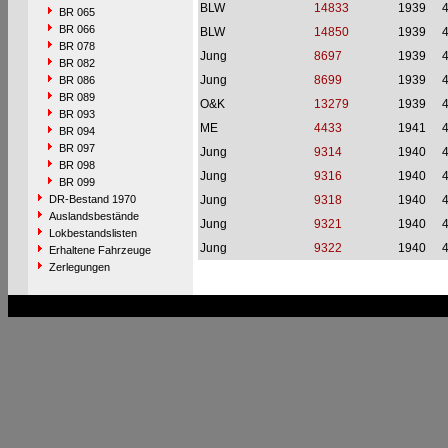
BLW
14833
1939
BR 065
BR 066
BLW
14850
1939
BR 078
Jung
8697
1939
BR 082
Jung
8699
1939
BR 086
BR 089
O&K
13279
1939
BR 093
ME
4433
1941
BR 094
BR 097
Jung
9314
1940
BR 098
Jung
9316
1940
BR 099
DR-Bestand 1970
Jung
9318
1940
Auslandsbestände
Jung
9321
1940
Lokbestandslisten
Jung
9322
1940
Erhaltene Fahrzeuge
Zerlegungen