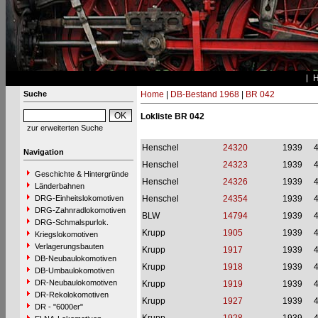
Suche
Home
|
DB-Bestand 1968
|
BR 042
Lokliste BR 042
zur erweiterten Suche
Henschel
24320
1939
Navigation
Henschel
24323
1939
Geschichte & Hintergründe
Henschel
24326
1939
Länderbahnen
DRG-Einheitslokomotiven
Henschel
24354
1939
DRG-Zahnradlokomotiven
BLW
14794
1939
DRG-Schmalspurlok.
Krupp
1905
1939
Kriegslokomotiven
Verlagerungsbauten
Krupp
1917
1939
DB-Neubaulokomotiven
Krupp
1918
1939
DB-Umbaulokomotiven
DR-Neubaulokomotiven
Krupp
1919
1939
DR-Rekolokomotiven
Krupp
1927
1939
DR - "6000er"