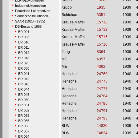
Krupp
1928
1939
ELNA-Lokomotiven
Industrielokomotiven
Krupp
1935
1939
Feuerlose Lokomotiven
Schichau
3351
1939
Sonderkonstruktionen
SAAR (1920 - 1935)
Krauss-Maffei
15711
1939
DB-Bestand 1968
Krauss-Maffei
15713
1939
BR 001
Krauss-Maffei
15715
1939
BR 003
BR 010
Krauss-Maffei
15716
1939
BR 011
Jung
8364
1939
BR 012
BR 018
ME
4357
1939
BR 023
ME
4362
1939
BR 038
BR 041
Henschel
24769
1940
BR 042
Henschel
24773
1940
BR 043
Henschel
24777
1940
BR 044
BR 045
Henschel
24784
1940
BR 050
Henschel
24785
1940
BR 051
BR 052
Henschel
24791
1940
BR 053
Henschel
24793
1940
BR 055
BLW
14820
1939
BR 056
BR 057
BLW
14824
1939
BR 064