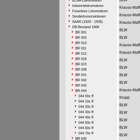
BLW
ELNA-Lokomotiven
Industrielokomotiven
Krauss-Maff
Feuerlose Lokomotiven
Krauss-Maff
Sonderkonstruktionen
SAAR (1920 - 1935)
Krauss-Maff
DB-Bestand 1968
BLW
BR 001
BLW
BR 003
BR 010
Krauss-Maff
BR 011
Krauss-Maff
BR 012
BR 018
BLW
BR 023
BLW
BR 038
BR 041
BLW
BR 042
BLW
BR 043
Krauss-Maff
BR 044
044 00x ff
Krupp
044 10x ff
BLW
044 20x ff
044 30x ff
BLW
044 40x ff
BLW
044 50x ff
BLW
044 60x ff
044 70x ff
BLW
BR 045