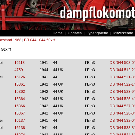
Home
Updates
Typengalerie
Mitwirkende
estand 1968
|
BR 044
|
044 50x ff
 50x ff
ei
16113
1941
44
1'E-h3
DB "044 508-0"
4759
1944
44 ÜK
1'E-h3
DB "044 512-2"
ei
16126
1941
44
1'E-h3
DB "044 521-3"
15361
1942
44 ÜK
1'E-h3
DB "044 522-1"
15362
1942
44 ÜK
1'E-h3
DB "044 523-9"
15364
1942
44 ÜK
1'E-h3
DB "044 525-4"
15366
1942
44 ÜK
1'E-h3
DB "044 527-0"
15367
1942
44 ÜK
1'E-h3
DB "044 528-8"
ei
16137
1941
44
1'E-h3
DB "044 532-0"
ei
16138
1941
44
1'E-h3
DB "044 533-8"