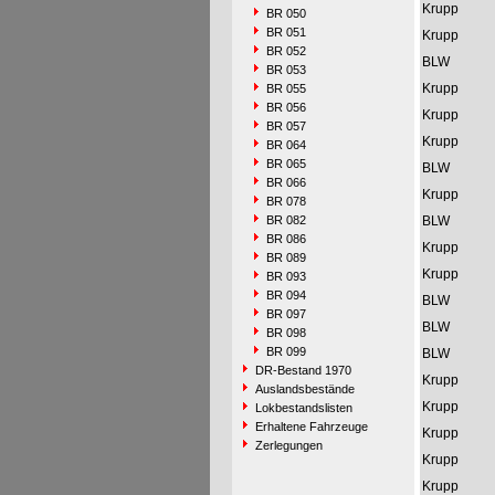
Krupp
BR 050
BR 051
Krupp
BR 052
BLW
BR 053
Krupp
BR 055
BR 056
Krupp
BR 057
Krupp
BR 064
BR 065
BLW
BR 066
Krupp
BR 078
BR 082
BLW
BR 086
Krupp
BR 089
Krupp
BR 093
BR 094
BLW
BR 097
BLW
BR 098
BR 099
BLW
DR-Bestand 1970
Krupp
Auslandsbestände
Krupp
Lokbestandslisten
Erhaltene Fahrzeuge
Krupp
Zerlegungen
Krupp
Krupp