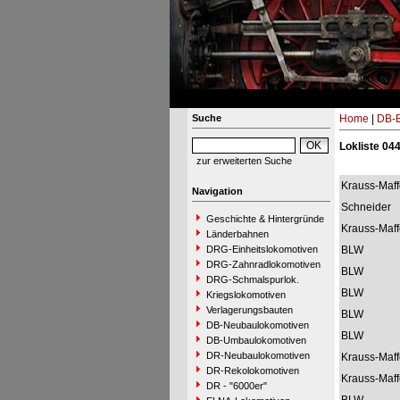
Suche
Home
|
DB-B
Lokliste 044
zur erweiterten Suche
Krauss-Maff
Navigation
Schneider
Geschichte & Hintergründe
Krauss-Maff
Länderbahnen
DRG-Einheitslokomotiven
BLW
DRG-Zahnradlokomotiven
BLW
DRG-Schmalspurlok.
BLW
Kriegslokomotiven
Verlagerungsbauten
BLW
DB-Neubaulokomotiven
BLW
DB-Umbaulokomotiven
DR-Neubaulokomotiven
Krauss-Maff
DR-Rekolokomotiven
Krauss-Maff
DR - "6000er"