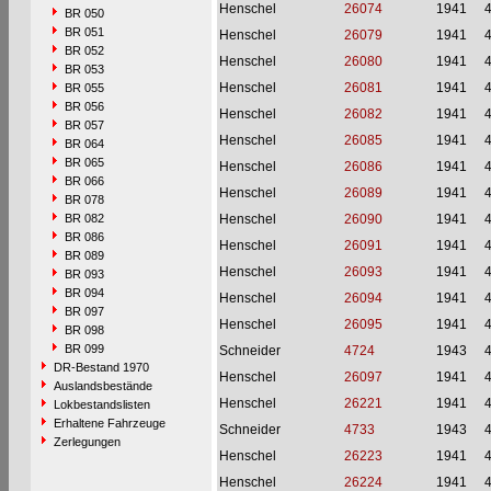
Henschel
26074
1941
BR 050
BR 051
Henschel
26079
1941
BR 052
Henschel
26080
1941
BR 053
Henschel
26081
1941
BR 055
BR 056
Henschel
26082
1941
BR 057
Henschel
26085
1941
BR 064
BR 065
Henschel
26086
1941
BR 066
Henschel
26089
1941
BR 078
BR 082
Henschel
26090
1941
BR 086
Henschel
26091
1941
BR 089
Henschel
26093
1941
BR 093
BR 094
Henschel
26094
1941
BR 097
Henschel
26095
1941
BR 098
BR 099
Schneider
4724
1943
DR-Bestand 1970
Henschel
26097
1941
Auslandsbestände
Henschel
26221
1941
Lokbestandslisten
Erhaltene Fahrzeuge
Schneider
4733
1943
Zerlegungen
Henschel
26223
1941
Henschel
26224
1941