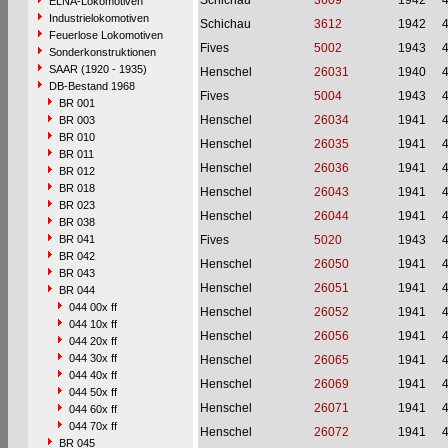
Schichau
3609
1942
ELNA-Lokomotiven
Industrielokomotiven
Schichau
3612
1942
Feuerlose Lokomotiven
Fives
5002
1943
Sonderkonstruktionen
SAAR (1920 - 1935)
Henschel
26031
1940
DB-Bestand 1968
Fives
5004
1943
BR 001
Henschel
26034
1941
BR 003
BR 010
Henschel
26035
1941
BR 011
Henschel
26036
1941
BR 012
BR 018
Henschel
26043
1941
BR 023
Henschel
26044
1941
BR 038
BR 041
Fives
5020
1943
BR 042
Henschel
26050
1941
BR 043
Henschel
26051
1941
BR 044
044 00x ff
Henschel
26052
1941
044 10x ff
Henschel
26056
1941
044 20x ff
044 30x ff
Henschel
26065
1941
044 40x ff
Henschel
26069
1941
044 50x ff
Henschel
26071
1941
044 60x ff
044 70x ff
Henschel
26072
1941
BR 045