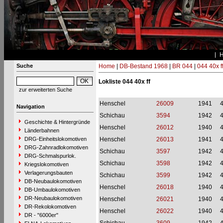
Suche
Home
|
DB-Bestand 1968
|
BR 044
|
044 40x f
Lokliste 044 40x ff
zur erweiterten Suche
Henschel
26009
1941
Navigation
Schichau
3594
1942
Geschichte & Hintergründe
Henschel
26012
1940
Länderbahnen
DRG-Einheitslokomotiven
Henschel
26013
1941
DRG-Zahnradlokomotiven
Schichau
3597
1942
DRG-Schmalspurlok.
Schichau
3598
1942
Kriegslokomotiven
Verlagerungsbauten
Schichau
3599
1942
DB-Neubaulokomotiven
Henschel
26018
1940
DB-Umbaulokomotiven
DR-Neubaulokomotiven
Henschel
26021
1940
DR-Rekolokomotiven
Henschel
26022
1940
DR - "6000er"