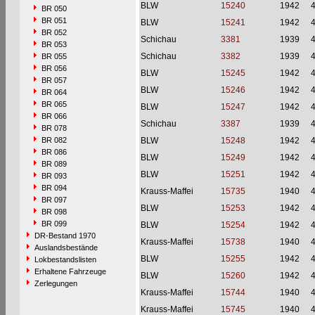
BLW
15240
1942
BR 050
BR 051
BLW
15241
1942
BR 052
Schichau
3381
1939
BR 053
Schichau
3382
1939
BR 055
BR 056
BLW
15245
1942
BR 057
BLW
15246
1942
BR 064
BR 065
BLW
15247
1942
BR 066
Schichau
3387
1939
BR 078
BR 082
BLW
15248
1942
BR 086
BLW
15249
1942
BR 089
BLW
15251
1942
BR 093
BR 094
Krauss-Maffei
15735
1940
BR 097
BLW
15253
1942
BR 098
BR 099
BLW
15254
1942
DR-Bestand 1970
Krauss-Maffei
15738
1940
Auslandsbestände
BLW
15255
1942
Lokbestandslisten
Erhaltene Fahrzeuge
BLW
15260
1942
Zerlegungen
Krauss-Maffei
15744
1940
Krauss-Maffei
15745
1940