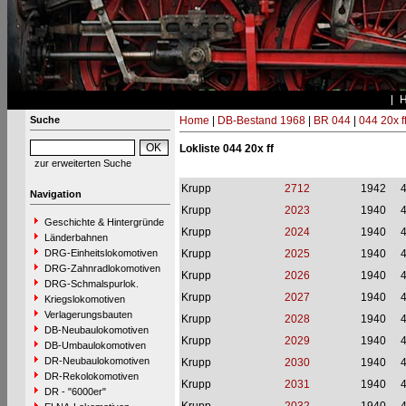
Suche
Home
|
DB-Bestand 1968
|
BR 044
|
044 20x f
Lokliste 044 20x ff
zur erweiterten Suche
Krupp
2712
1942
Navigation
Krupp
2023
1940
Geschichte & Hintergründe
Krupp
2024
1940
Länderbahnen
DRG-Einheitslokomotiven
Krupp
2025
1940
DRG-Zahnradlokomotiven
Krupp
2026
1940
DRG-Schmalspurlok.
Krupp
2027
1940
Kriegslokomotiven
Verlagerungsbauten
Krupp
2028
1940
DB-Neubaulokomotiven
Krupp
2029
1940
DB-Umbaulokomotiven
DR-Neubaulokomotiven
Krupp
2030
1940
DR-Rekolokomotiven
Krupp
2031
1940
DR - "6000er"