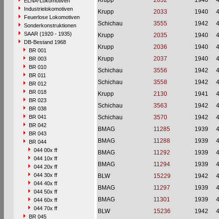
Krupp
2032
1940
ELNA-Lokomotiven
Industrielokomotiven
Krupp
2033
1940
Feuerlose Lokomotiven
Schichau
3555
1942
Sonderkonstruktionen
SAAR (1920 - 1935)
Krupp
2035
1940
DB-Bestand 1968
Krupp
2036
1940
BR 001
Krupp
2037
1940
BR 003
BR 010
Schichau
3556
1942
BR 011
Schichau
3558
1942
BR 012
BR 018
Krupp
2130
1941
BR 023
Schichau
3563
1942
BR 038
BR 041
Schichau
3570
1942
BR 042
BMAG
11285
1939
BR 043
BMAG
11288
1939
BR 044
044 00x ff
BMAG
11292
1939
044 10x ff
BMAG
11294
1939
044 20x ff
044 30x ff
BLW
15229
1942
044 40x ff
BMAG
11297
1939
044 50x ff
BMAG
11301
1939
044 60x ff
044 70x ff
BLW
15236
1942
BR 045