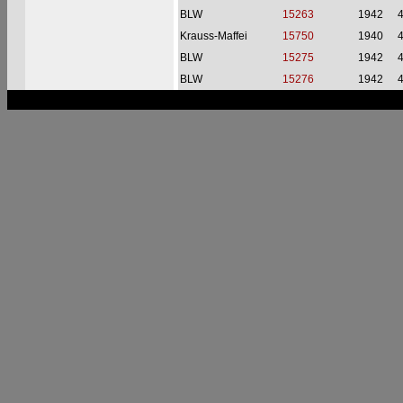
BLW
15263
1942
Krauss-Maffei
15750
1940
BLW
15275
1942
BLW
15276
1942