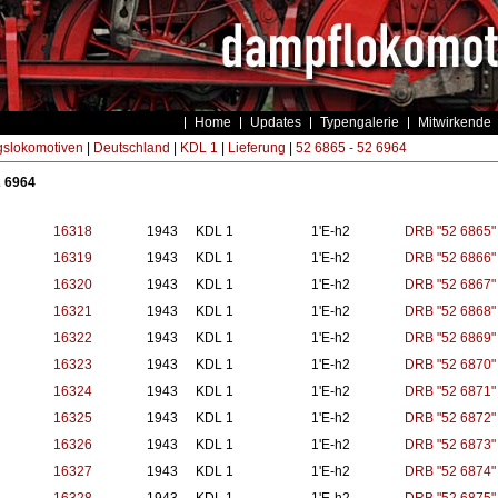
Home
Updates
Typengalerie
Mitwirkende
gslokomotiven
|
Deutschland
|
KDL 1
|
Lieferung
|
52 6865 - 52 6964
2 6964
16318
1943
KDL 1
1'E-h2
DRB "52 6865"
16319
1943
KDL 1
1'E-h2
DRB "52 6866"
16320
1943
KDL 1
1'E-h2
DRB "52 6867"
16321
1943
KDL 1
1'E-h2
DRB "52 6868"
16322
1943
KDL 1
1'E-h2
DRB "52 6869"
16323
1943
KDL 1
1'E-h2
DRB "52 6870"
16324
1943
KDL 1
1'E-h2
DRB "52 6871"
16325
1943
KDL 1
1'E-h2
DRB "52 6872"
16326
1943
KDL 1
1'E-h2
DRB "52 6873"
16327
1943
KDL 1
1'E-h2
DRB "52 6874"