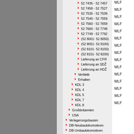
WLF
52 7435 - 52 7457
52 7458 - 52 7527
WLF
52 7535 - 52 7539
WLF
52 7540 - 52 7559
52 7560 - 52 7659
WLF
52 7660 - 52 7748
WLF
52 7749 - 52 7792
WLF
(52 8001- 52 8050)
(52 8051- 52 8100)
WLF
(52 8101- 52 8150)
WLF
(52 8151- 52 8200)
Lieferung an CFR
WLF
Lieferung an SDŽ
WLF
Lieferung an HDŽ
WLF
Verbleib
Erhalten
WLF
KDL 3
WLF
KDL 4
KDL 5
WLF
KDL 7
WLF
KDL 8
Großbritannien
USA
Verlagerungsbauten
DB-Neubaulokomotiven
DB-Umbaulokomotiven