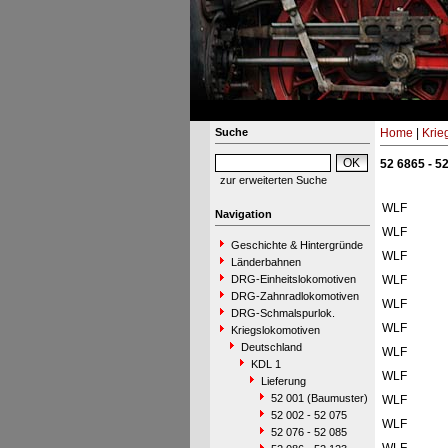
Suche
Home
|
Krie
52 6865 - 5
zur erweiterten Suche
WLF
Navigation
WLF
Geschichte & Hintergründe
WLF
Länderbahnen
DRG-Einheitslokomotiven
WLF
DRG-Zahnradlokomotiven
WLF
DRG-Schmalspurlok.
WLF
Kriegslokomotiven
Deutschland
WLF
KDL 1
WLF
Lieferung
52 001 (Baumuster)
WLF
52 002 - 52 075
WLF
52 076 - 52 085