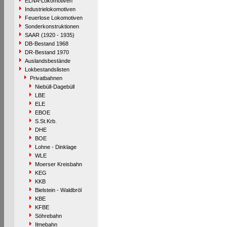
ELNA-Lokomotiven
Industrielokomotiven
Feuerlose Lokomotiven
Sonderkonstruktionen
SAAR (1920 - 1935)
DB-Bestand 1968
DR-Bestand 1970
Auslandsbestände
Lokbestandslisten
Privatbahnen
Niebüll-Dagebüll
LBE
ELE
EBOE
S.St.Krb.
DHE
BOE
Lohne - Dinklage
WLE
Moerser Kreisbahn
KEG
KKB
Bielstein - Waldbröl
KBE
KFBE
Söhrebahn
Ilmebahn