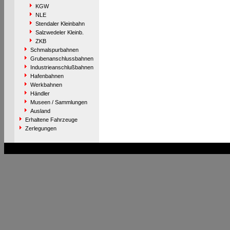
KGW
NLE
Stendaler Kleinbahn
Salzwedeler Kleinb.
ZKB
Schmalspurbahnen
Grubenanschlussbahnen
Industrieanschlußbahnen
Hafenbahnen
Werkbahnen
Händler
Museen / Sammlungen
Ausland
Erhaltene Fahrzeuge
Zerlegungen