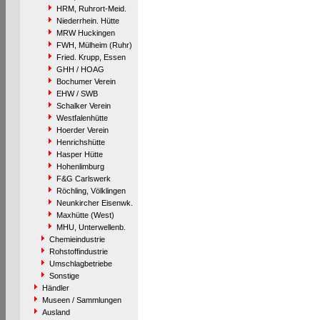
HRM, Ruhrort-Meid.
Niederrhein. Hütte
MRW Huckingen
FWH, Mülheim (Ruhr)
Fried. Krupp, Essen
GHH / HOAG
Bochumer Verein
EHW / SWB
Schalker Verein
Westfalenhütte
Hoerder Verein
Henrichshütte
Hasper Hütte
Hohenlimburg
F&G Carlswerk
Röchling, Völklingen
Neunkircher Eisenwk.
Maxhütte (West)
MHU, Unterwellenb.
Chemieindustrie
Rohstoffindustrie
Umschlagbetriebe
Sonstige
Händler
Museen / Sammlungen
Ausland