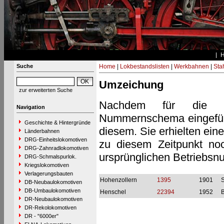
Suche
Home
|
Lokbestandslisten
|
Werkbahnen
|
Stah
Umzeichung
zur erweiterten Suche
Nachdem für die Die
Navigation
Nummernschema eingeführt
Geschichte & Hintergründe
diesem. Sie erhielten ein
Länderbahnen
DRG-Einheitslokomotiven
zu diesem Zeitpunkt noc
DRG-Zahnradlokomotiven
ursprünglichen Betriebs
DRG-Schmalspurlok.
Kriegslokomotiven
Verlagerungsbauten
Hohenzollern
1395
1901
S
DB-Neubaulokomotiven
DB-Umbaulokomotiven
Henschel
22394
1952
B
DR-Neubaulokomotiven
DR-Rekolokomotiven
DR - "6000er"