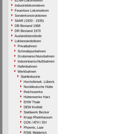
ELNA-Lokomotiven
Industrielokomotiven
Feuerlose Lokomotiven
Sonderkonstruktionen
SAAR (1920 - 1935)
DB-Bestand 1968
DR-Bestand 1970
Auslandsbestände
Lokbestandslisten
Privatbahnen
Schmalspurbahnen
Grubenanschlussbahnen
Industrieanschlußbahnen
Hafenbahnen
Werkbahnen
Stahlindustrie
Hochofenwk. Lübeck
Norddeutsche Hütte
Reichswerke
Hüttenwerke Harz
EHW Thale
DEW Krefeld
Stahlwerk Becker
Krupp Rheinhausen
GDK / ATH / EH
Phoenix, Laar
RSW, Meiderich