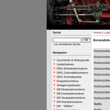
Suche
Home
|
Lokb
Bestandslis
zur erweiterten Suche
Hohenzolle
Navigation
Hohenzolle
Geschichte & Hintergründe
Hohenzolle
Länderbahnen
DRG-Einheitslokomotiven
Hohenzolle
DRG-Zahnradlokomotiven
Hohenzolle
DRG-Schmalspurlok.
Hohenzolle
Kriegslokomotiven
Verlagerungsbauten
Hohenzolle
DB-Neubaulokomotiven
Hohenzolle
DB-Umbaulokomotiven
DR-Neubaulokomotiven
Hohenzolle
DR-Rekolokomotiven
Maffei
DR - "6000er"