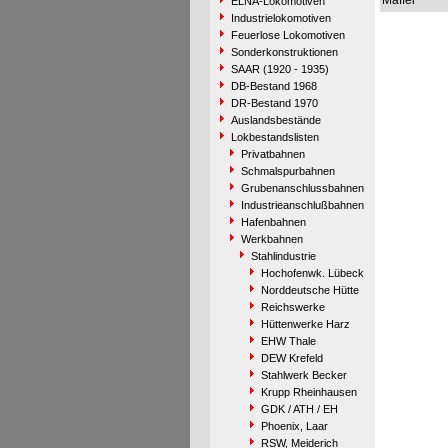
Maffei
ELNA-Lokomotiven
Industrielokomotiven
Feuerlose Lokomotiven
Sonderkonstruktionen
SAAR (1920 - 1935)
DB-Bestand 1968
DR-Bestand 1970
Auslandsbestände
Lokbestandslisten
Privatbahnen
Schmalspurbahnen
Grubenanschlussbahnen
Industrieanschlußbahnen
Hafenbahnen
Werkbahnen
Stahlindustrie
Hochofenwk. Lübeck
Norddeutsche Hütte
Reichswerke
Hüttenwerke Harz
EHW Thale
DEW Krefeld
Stahlwerk Becker
Krupp Rheinhausen
GDK / ATH / EH
Phoenix, Laar
RSW, Meiderich