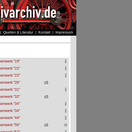
Quellen & Literatur
Kontakt
Impressum
senwerk "19"
senwerk "22"
senwerk "23"
senwerk "26"
senwerk "31"
senwerk "32"
senwerk "34"
senwerk "34"
senwerk "44"
senwerk "56"