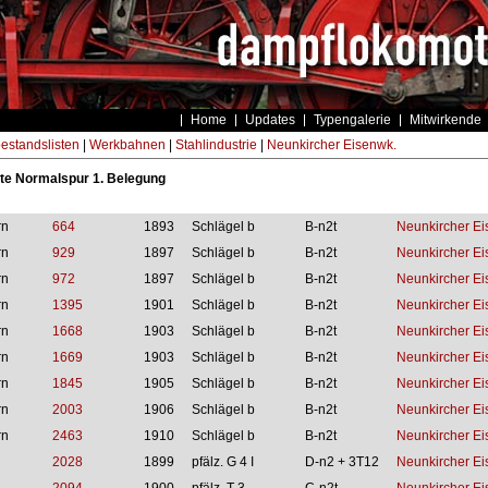
Home
Updates
Typengalerie
Mitwirkende
estandslisten
|
Werkbahnen
|
Stahlindustrie
|
Neunkircher Eisenwk.
te Normalspur 1. Belegung
rn
664
1893
Schlägel b
B-n2t
Neunkircher Ei
rn
929
1897
Schlägel b
B-n2t
Neunkircher Ei
rn
972
1897
Schlägel b
B-n2t
Neunkircher Ei
rn
1395
1901
Schlägel b
B-n2t
Neunkircher Ei
rn
1668
1903
Schlägel b
B-n2t
Neunkircher Ei
rn
1669
1903
Schlägel b
B-n2t
Neunkircher Ei
rn
1845
1905
Schlägel b
B-n2t
Neunkircher Ei
rn
2003
1906
Schlägel b
B-n2t
Neunkircher Ei
rn
2463
1910
Schlägel b
B-n2t
Neunkircher Ei
2028
1899
pfälz. G 4 I
D-n2 + 3T12
Neunkircher Ei