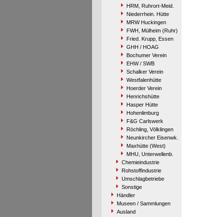
HRM, Ruhrort-Meid.
Niederrhein. Hütte
MRW Huckingen
FWH, Mülheim (Ruhr)
Fried. Krupp, Essen
GHH / HOAG
Bochumer Verein
EHW / SWB
Schalker Verein
Westfalenhütte
Hoerder Verein
Henrichshütte
Hasper Hütte
Hohenlimburg
F&G Carlswerk
Röchling, Völklingen
Neunkircher Eisenwk.
Maxhütte (West)
MHU, Unterwellenb.
Chemieindustrie
Rohstoffindustrie
Umschlagbetriebe
Sonstige
Händler
Museen / Sammlungen
Ausland