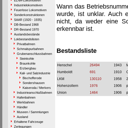
ELNA-Lokomotiven
Wann das Betriebsnummer
Industrielokomotiven
Feuerlose Lokomotiven
wurde, ist unklar. Auch e
Sonderkonstruktionen
nicht, da weder eine So
SAAR (1920 - 1935)
DB-Bestand 1968
erkennbar ist.
DR-Bestand 1970
Auslandsbestände
Lokbestandslisten
Privatbahnen
Schmalspurbahnen
Bestandsliste
Grubenanschlussbahnen
Steinkohle
Braunkohle
Henschel
26494
1943
M
Erzbergbau
Humboldt
691
1910
C
Kali- und Salzindustrie
Bischofferode
LKM
130110
1958
Sondershausen
Hohenzollern
1976
1906
p
Kaiseroda / Merkers
Union
1464
1906
p
Industrieanschlußbahnen
Hafenbahnen
Werkbahnen
Händler
Museen / Sammlungen
Ausland
Erhaltene Fahrzeuge
Zerlegungen