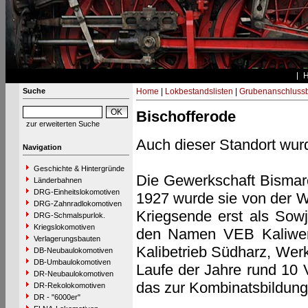
Suche
Home
|
Lokbestandslisten
|
Grubenanschluss
Bischofferode
zur erweiterten Suche
Auch dieser Standort wu
Navigation
Geschichte & Hintergründe
Die Gewerkschaft Bismarc
Länderbahnen
DRG-Einheitslokomotiven
1927 wurde sie von der W
DRG-Zahnradlokomotiven
Kriegsende erst als Sowje
DRG-Schmalspurlok.
Kriegslokomotiven
den Namen VEB Kaliwer
Verlagerungsbauten
Kalibetrieb Südharz, We
DB-Neubaulokomotiven
DB-Umbaulokomotiven
Laufe der Jahre rund 10 
DR-Neubaulokomotiven
das zur Kombinatsbildung
DR-Rekolokomotiven
DR - "6000er"