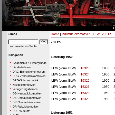
Suche
Home
|
Industrielokomotiven
|
LEW
|
250 PS
250 PS
zur erweiterten Suche
Navigation
Lieferung 1950
Geschichte & Hintergründe
Länderbahnen
LEW (vorm. BLW)
16323
1950
DRG-Einheitslokomotiven
LEW (vorm. BLW)
16324
1950
DRG-Zahnradlokomotiven
DRG-Schmalspurlok.
LEW (vorm. BLW)
16325
1950
Kriegslokomotiven
LEW (vorm. BLW)
16326
1950
Verlagerungsbauten
LEW (vorm. BLW)
16328
1950
DB-Neubaulokomotiven
DB-Umbaulokomotiven
LEW (vorm. BLW)
16329
1950
DR-Neubaulokomotiven
DR-Rekolokomotiven
DR - "6000er"
Lieferung 1951