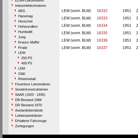
ELNA-Lokomotiven
Industrielokomotiven
LEW (vorm. BLW)
16332
1951
AEG
Hanomag
LEW (vorm. BLW)
16333
1951
Henschel
LEW (vorm. BLW)
16334
1951
Hohenzollern
Humboldt
LEW (vorm. BLW)
16335
1951
Jung
LEW (vorm. BLW)
16336
1951
Krauss-Maffei
Krupp
LEW (vorm. BLW)
16337
1951
LEW
250 PS
400 PS
LKM
O&K
Rheinmetall
Feuerlose Lokomotiven
Sonderkonstruktionen
SAAR (1920 - 1935)
DB-Bestand 1968
DR-Bestand 1970
Auslandsbestände
Lokbestandslisten
Erhaltene Fahrzeuge
Zerlegungen