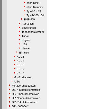
ohne Umz.
ohne Nummer
Ty 42-1 - 99
Ty 42-100-150
PMP-PW
Rumänien
Sowjetunion
Tschechoslowakei
Türkei
Ungarn
USA
Vietnam
Erhalten
KDL 3
KDL 4
KDL 5
KDL 7
KDL 8
Großbritannien
USA
Verlagerungsbauten
DB-Neubaulokomotiven
DB-Umbaulokomotiven
DR-Neubaulokomotiven
DR-Rekolokomotiven
DR - "6000er"