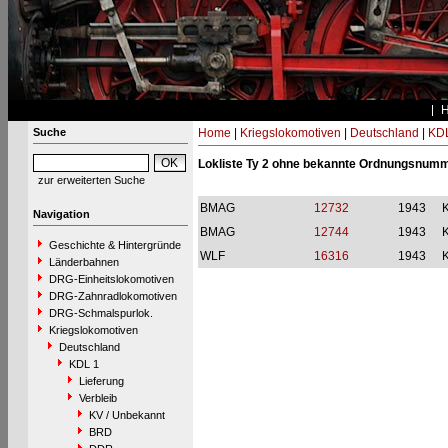
Suche
Home
|
Kriegslokomotiven
|
Deutschland
|
KDL
Lokliste Ty 2 ohne bekannte Ordnungsnum
zur erweiterten Suche
BMAG
12732
1943
Navigation
BMAG
12744
1943
Geschichte & Hintergründe
WLF
16316
1943
Länderbahnen
DRG-Einheitslokomotiven
DRG-Zahnradlokomotiven
DRG-Schmalspurlok.
Kriegslokomotiven
Deutschland
KDL 1
Lieferung
Verbleib
KV / Unbekannt
BRD