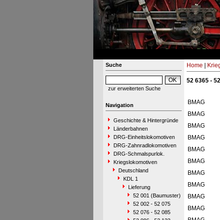
Suche
Home
|
Krie
52 6365 - 5
zur erweiterten Suche
BMAG
Navigation
BMAG
Geschichte & Hintergründe
BMAG
Länderbahnen
DRG-Einheitslokomotiven
BMAG
DRG-Zahnradlokomotiven
BMAG
DRG-Schmalspurlok.
BMAG
Kriegslokomotiven
Deutschland
BMAG
KDL 1
BMAG
Lieferung
52 001 (Baumuster)
BMAG
52 002 - 52 075
BMAG
52 076 - 52 085