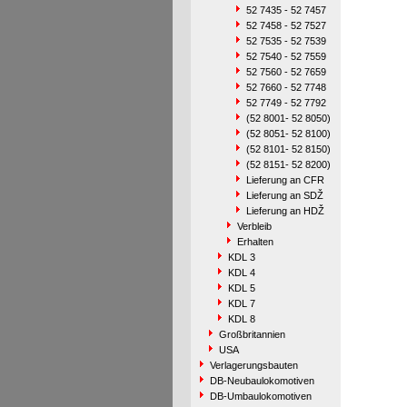
52 7435 - 52 7457
52 7458 - 52 7527
52 7535 - 52 7539
52 7540 - 52 7559
52 7560 - 52 7659
52 7660 - 52 7748
52 7749 - 52 7792
(52 8001- 52 8050)
(52 8051- 52 8100)
(52 8101- 52 8150)
(52 8151- 52 8200)
Lieferung an CFR
Lieferung an SDŽ
Lieferung an HDŽ
Verbleib
Erhalten
KDL 3
KDL 4
KDL 5
KDL 7
KDL 8
Großbritannien
USA
Verlagerungsbauten
DB-Neubaulokomotiven
DB-Umbaulokomotiven