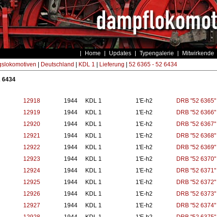
Home
Updates
Typengalerie
Mitwirkende
gslokomotiven
|
Deutschland
|
KDL 1
|
Lieferung
|
52 6365 - 52 6434
2 6434
12918
1944
KDL 1
1'E-h2
DRB "52 6365"
12919
1944
KDL 1
1'E-h2
DRB "52 6366"
12920
1944
KDL 1
1'E-h2
DRB "52 6367"
12921
1944
KDL 1
1'E-h2
DRB "52 6368"
12922
1944
KDL 1
1'E-h2
DRB "52 6369"
12923
1944
KDL 1
1'E-h2
DRB "52 6370"
12924
1944
KDL 1
1'E-h2
DRB "52 6371"
12925
1944
KDL 1
1'E-h2
DRB "52 6372"
12926
1944
KDL 1
1'E-h2
DRB "52 6373"
12927
1944
KDL 1
1'E-h2
DRB "52 6374"