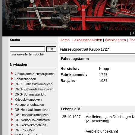
Suche
Home
|
Lokbestandslisten
|
Werkbahnen
|
Che
Fahrzeugportrait Krupp 1727
zur erweiterten Suche
Fahrzeugstamm
Navigation
Hersteller:
Krupp
Geschichte & Hintergründe
Fabriknummer:
1727
Länderbahnen
Baujahr:
1937
DRG-Einheitslokomotiven
DRG-Zahnradlokomotiven
DRG-Schmalspurlok.
Kriegslokomotiven
Verlagerungsbauten
Lebenslauf
DB-Neubaulokomotiven
DB-Umbaulokomotiven
25.10.1937
Auslieferung an Duisburger K
DR-Neubaulokomotiven
[2. Besetzung]
DR-Rekolokomotiven
DR - "6000er"
Verbleib unbekannt