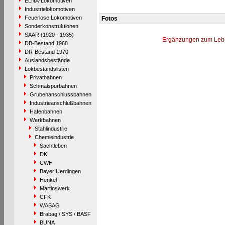
ELNA-Lokomotiven
Industrielokomotiven
Feuerlose Lokomotiven
Fotos
Sonderkonstruktionen
SAAR (1920 - 1935)
Ergänzungen zum Leb
DB-Bestand 1968
DR-Bestand 1970
Auslandsbestände
Lokbestandslisten
Privatbahnen
Schmalspurbahnen
Grubenanschlussbahnen
Industrieanschlußbahnen
Hafenbahnen
Werkbahnen
Stahlindustrie
Chemieindustrie
Sachtleben
DK
CWH
Bayer Uerdingen
Henkel
Martinswerk
CFK
WASAG
Brabag / SYS / BASF
BUNA