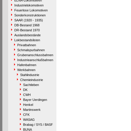
ELNA-Lokomotiven
Industrielokomotiven
Feuerlose Lokomotiven
Sonderkonstruktionen
SAAR (1920 - 1935)
DB-Bestand 1968
DR-Bestand 1970
Auslandsbestände
Lokbestandslisten
Privatbahnen
Schmalspurbahnen
Grubenanschlussbahnen
Industrieanschlußbahnen
Hafenbahnen
Werkbahnen
Stahlindustrie
Chemieindustrie
Sachtleben
DK
CWH
Bayer Uerdingen
Henkel
Martinswerk
CFK
WASAG
Brabag / SYS / BASF
BUNA