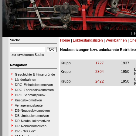
Suche
Home
|
Lokbestandslisten
|
Werkbahnen
|
Che
Neubesetzungen bzw. unbekannte Betrieb
zur erweiterten Suche
Krupp
1727
1937
Navigation
D
Krupp
2304
1950
K
Geschichte & Hintergründe
D
Länderbahnen
Krupp
2422
1950
K
DRG-Einheitslokomotiven
DRG-Zahnradlokomotiven
DRG-Schmalspurlok.
Kriegslokomotiven
Verlagerungsbauten
DB-Neubaulokomotiven
DB-Umbaulokomotiven
DR-Neubaulokomotiven
DR-Rekolokomotiven
DR - "6000er"