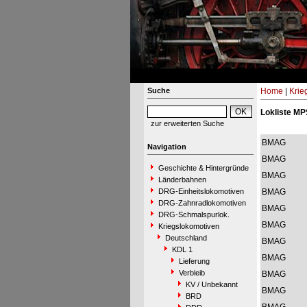
Suche
Home
|
Krie
Lokliste MP
zur erweiterten Suche
BMAG
Navigation
BMAG
Geschichte & Hintergründe
BMAG
Länderbahnen
DRG-Einheitslokomotiven
BMAG
DRG-Zahnradlokomotiven
BMAG
DRG-Schmalspurlok.
BMAG
Kriegslokomotiven
Deutschland
BMAG
KDL 1
BMAG
Lieferung
Verbleib
BMAG
KV / Unbekannt
BMAG
BRD