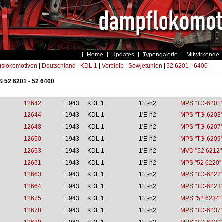
Home
Updates
Typengalerie
Mitwirkende
gslokomotiven
|
Deutschland
|
KDL 1
|
Verbleib
|
Sowjetunion
|
52 6201 - 6400
S 52 6201 - 52 6400
12642
1943
KDL 1
1'E-h2
MPS "TЭ-6201
12644
1943
KDL 1
1'E-h2
MPS "TЭ-6203
12648
1943
KDL 1
1'E-h2
MPS "TЭ-6207
12650
1943
KDL 1
1'E-h2
MPS "TЭ-6209
12653
1943
KDL 1
1'E-h2
MVD "52 6212"
12661
1943
KDL 1
1'E-h2
MPS "52 6220"
12663
1943
KDL 1
1'E-h2
MPS "TЭ-6222
12664
1943
KDL 1
1'E-h2
MPS "TЭ-6223
12675
1943
KDL 1
1'E-h2
MPS "52 6234"
12678
1943
KDL 1
1'E-h2
MPS "TЭ-6237