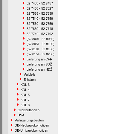
52 7435 - 52 7457
52 7458 - 52 7527
52 7535 - 52 7539
52 7540 - 52 7559
52 7560 - 52 7659
52 7660 - 52 7748
52 7749 - 52 7792
(52 8001- 52 8050)
(52 8051- 52 8100)
(52 8101- 52 8150)
(52 8151- 52 8200)
Lieferung an CFR
Lieferung an SDŽ
Lieferung an HDŽ
Verbleib
Erhalten
KDL 3
KDL 4
KDL 5
KDL 7
KDL 8
Großbritannien
USA
Verlagerungsbauten
DB-Neubaulokomotiven
DB-Umbaulokomotiven