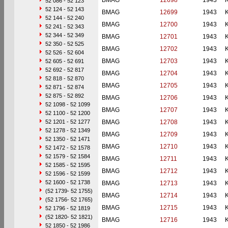
BMAG
12698
1943
52 086 - 52 123
52 124 - 52 143
BMAG
12699
1943
52 144 - 52 240
BMAG
12700
1943
52 241 - 52 343
52 344 - 52 349
BMAG
12701
1943
52 350 - 52 525
BMAG
12702
1943
52 526 - 52 604
BMAG
12703
1943
52 605 - 52 691
52 692 - 52 817
BMAG
12704
1943
52 818 - 52 870
BMAG
12705
1943
52 871 - 52 874
52 875 - 52 892
BMAG
12706
1943
52 1098 - 52 1099
BMAG
12707
1943
52 1100 - 52 1200
52 1201 - 52 1277
BMAG
12708
1943
52 1278 - 52 1349
BMAG
12709
1943
52 1350 - 52 1471
BMAG
12710
1943
52 1472 - 52 1578
52 1579 - 52 1584
BMAG
12711
1943
52 1585 - 52 1595
BMAG
12712
1943
52 1596 - 52 1599
52 1600 - 52 1738
BMAG
12713
1943
(52 1739- 52 1755)
BMAG
12714
1943
(52 1756- 52 1765)
BMAG
12715
1943
52 1796 - 52 1819
(52 1820- 52 1821)
BMAG
12716
1943
52 1850 - 52 1986