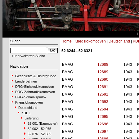
Suche
Home
|
Kriegslokomotiven
|
Deutschland
|
KDL
52 6244 - 52 6321
zur erweiterten Suche
BMAG
12688
1943
Navigation
BMAG
12689
1943
Geschichte & Hintergründe
BMAG
12690
1943
Länderbahnen
DRG-Einheitslokomotiven
BMAG
12691
1943
DRG-Zahnradlokomotiven
BMAG
12692
1943
DRG-Schmalspurlok.
BMAG
12693
1943
Kriegslokomotiven
Deutschland
BMAG
12694
1943
KDL 1
BMAG
12695
1943
Lieferung
52 001 (Baumuster)
BMAG
12696
1943
52 002 - 52 075
BMAG
12697
1943
52 076 - 52 085