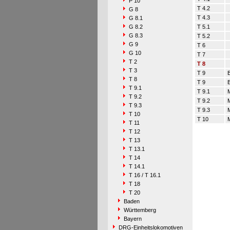
P 10
T 4.2
G 8
T 4.3
G 8.1
G 8.2
T 5.1
G 8.3
T 5.2
G 9
T 6
G 10
T 7
T 2
T 8
T 3
T 9
B
T 8
T 9
T 9.1
T 9.1
M
T 9.2
T 9.2
M
T 9.3
T 9.3
M
T 10
T 10
M
T 11
T 12
T 13
T 13.1
T 14
T 14.1
T 16 / T 16.1
T 18
T 20
Baden
Württemberg
Bayern
DRG-Einheitslokomotiven