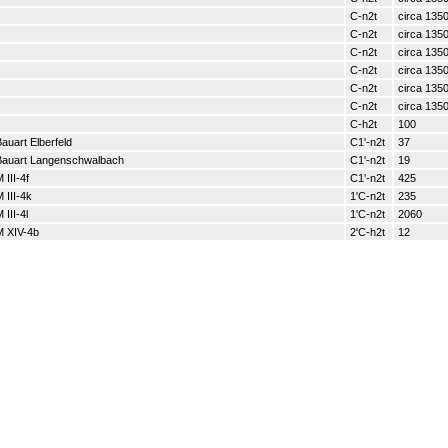
C-n2t
circa 135
C-n2t
circa 135
C-n2t
circa 135
C-n2t
circa 135
C-n2t
circa 135
C-n2t
circa 135
C-h2t
100
auart Elberfeld
C1'-n2t
37
Bauart Langenschwalbach
C1'-n2t
19
 III-4f
C1'-n2t
425
 III-4k
1'C-n2t
235
 III-4l
1'C-n2t
2060
 XIV-4b
2'C-h2t
12