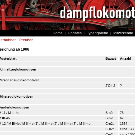
Home
Updates
Typengalerie
Mitwirkende
derbahnen
|
Preußen
zeichung ab 1906
usterblatt
Bauart
Anzahl
Schnellzuglokomotiven
Personenzuglokomotiven
2'C-h2
?
Güterzuglokomotiven
Tenderlokomotiven
 11 / M III-4d
B-n2t
76
 III-4b
B-n2t
67
 12 / M III-4e / M III-4e (1) / M III-4e (2) / M III-4e (3) / M III-4p
C-n2t
1354
C-n2t
circa 135
C-n2t
circa 135