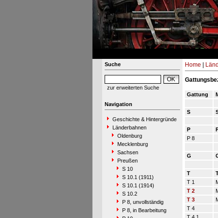
Suche
Home
|
Län
Gattungsbe
zur erweiterten Suche
Gattung
M
Navigation
S
Geschichte & Hintergründe
Länderbahnen
P
Oldenburg
P 8
Mecklenburg
Sachsen
G
Preußen
S 10
T
S 10.1 (1911)
T 1
M
S 10.1 (1914)
T 2
M
S 10.2
T 3
M
P 8, unvollständig
T 4
P 8, in Bearbeitung
T 4.1