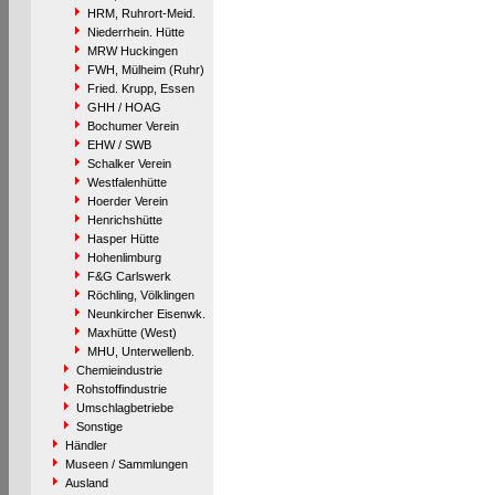
HRM, Ruhrort-Meid.
Niederrhein. Hütte
MRW Huckingen
FWH, Mülheim (Ruhr)
Fried. Krupp, Essen
GHH / HOAG
Bochumer Verein
EHW / SWB
Schalker Verein
Westfalenhütte
Hoerder Verein
Henrichshütte
Hasper Hütte
Hohenlimburg
F&G Carlswerk
Röchling, Völklingen
Neunkircher Eisenwk.
Maxhütte (West)
MHU, Unterwellenb.
Chemieindustrie
Rohstoffindustrie
Umschlagbetriebe
Sonstige
Händler
Museen / Sammlungen
Ausland