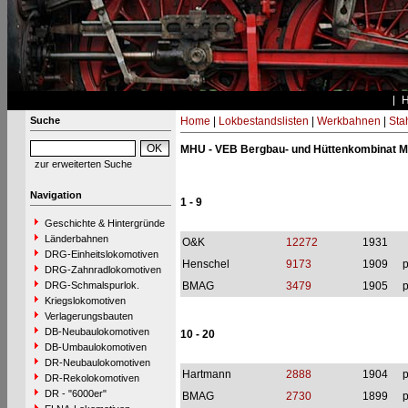
Suche
Home
|
Lokbestandslisten
|
Werkbahnen
|
Stah
MHU - VEB Bergbau- und Hüttenkombinat Max
zur erweiterten Suche
Navigation
1 - 9
Geschichte & Hintergründe
Länderbahnen
O&K
12272
1931
DRG-Einheitslokomotiven
Henschel
9173
1909
p
DRG-Zahnradlokomotiven
DRG-Schmalspurlok.
BMAG
3479
1905
p
Kriegslokomotiven
Verlagerungsbauten
DB-Neubaulokomotiven
10 - 20
DB-Umbaulokomotiven
DR-Neubaulokomotiven
Hartmann
2888
1904
p
DR-Rekolokomotiven
DR - "6000er"
BMAG
2730
1899
p