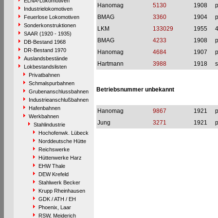
ELNA-Lokomotiven
Hanomag
5130
1908
p
Industrielokomotiven
BMAG
3360
1904
p
Feuerlose Lokomotiven
Sonderkonstruktionen
LKM
133029
1955
SAAR (1920 - 1935)
BMAG
4233
1908
p
DB-Bestand 1968
DR-Bestand 1970
Hanomag
4684
1907
p
Auslandsbestände
Hartmann
3988
1918
s
Lokbestandslisten
Privatbahnen
Schmalspurbahnen
Betriebsnummer unbekannt
Grubenanschlussbahnen
Industrieanschlußbahnen
Hafenbahnen
Hanomag
9867
1921
p
Werkbahnen
Jung
3271
1921
p
Stahlindustrie
Hochofenwk. Lübeck
Norddeutsche Hütte
Reichswerke
Hüttenwerke Harz
EHW Thale
DEW Krefeld
Stahlwerk Becker
Krupp Rheinhausen
GDK / ATH / EH
Phoenix, Laar
RSW, Meiderich