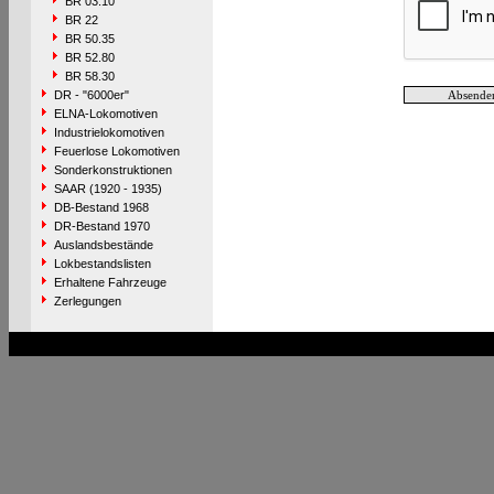
BR 03.10
BR 22
BR 50.35
BR 52.80
BR 58.30
DR - "6000er"
ELNA-Lokomotiven
Industrielokomotiven
Feuerlose Lokomotiven
Sonderkonstruktionen
SAAR (1920 - 1935)
DB-Bestand 1968
DR-Bestand 1970
Auslandsbestände
Lokbestandslisten
Erhaltene Fahrzeuge
Zerlegungen