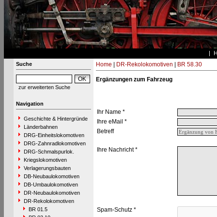
Suche
Home
|
DR-Rekolokomotiven
|
BR 58.30
Ergänzungen zum Fahrzeug
zur erweiterten Suche
Navigation
Ihr Name *
Geschichte & Hintergründe
Ihre eMail *
Länderbahnen
Betreff
DRG-Einheitslokomotiven
DRG-Zahnradlokomotiven
Ihre Nachricht *
DRG-Schmalspurlok.
Kriegslokomotiven
Verlagerungsbauten
DB-Neubaulokomotiven
DB-Umbaulokomotiven
DR-Neubaulokomotiven
DR-Rekolokomotiven
BR 01.5
Spam-Schutz *