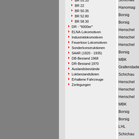
Schichau
BR 03.10
BR 22
Hanomag
BR 50.35
Borsig
BR 52.80
BR 58.30
Borsig
DR - "6000er"
Henschel
ELNA-Lokomotiven
Henschel
Industrielokomotiven
Feuerlose Lokomotiven
Henschel
Sonderkonstruktionen
Borsig
SAAR (1920 - 1935)
DB-Bestand 1968
MBK
DR-Bestand 1970
Grafenstad
Auslandsbestände
Lokbestandslisten
Schichau
Erhaltene Fahrzeuge
Henschel
Zerlegungen
Henschel
Henschel
MBK
Borsig
Borsig
LHL
Schichau