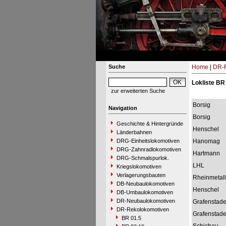
Suche
Home
|
DR-R
Lokliste BR
zur erweiterten Suche
Borsig
Navigation
Borsig
Geschichte & Hintergründe
Henschel
Länderbahnen
DRG-Einheitslokomotiven
Hanomag
DRG-Zahnradlokomotiven
Hartmann
DRG-Schmalspurlok.
LHL
Kriegslokomotiven
Verlagerungsbauten
Rheinmetall
DB-Neubaulokomotiven
Henschel
DB-Umbaulokomotiven
DR-Neubaulokomotiven
Grafenstad
DR-Rekolokomotiven
Grafenstad
BR 01.5