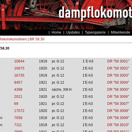
Home
Updates
Typengalerie
Mitwirkende
ekolokomotiven
|
BR 58.30
 58.30
10644
1919
pr. G 12
1`E-h3
DR "58 3001"
10675
1920
pr. G 12
1'E-h3
DR "58 3002"
16735
1919
pr. G 12
1'E-h3
DR "58 3003"
9457
1921
pr. G 12
1'E-h3
DR "58 3004"
4398
1921
sächs. XIII H
1'E-h3
DR "58 3005"
2021
1920
pr. G 12
1'E-h3
DR "58 3006"
69
1921
pr. G 12
1'E-h3
DR "58 3007"
17072
1920
pr. G 12
1'E-h3
DR "58 3008"
en
7058
1918
pr. G 12
1'E-h3
DR "58 3009"
en
7111
1919
pr. G 12
1'E-h3
DR "58 3010"