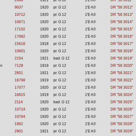
2898
1921
pr. G 12
1'E-h3
DR "58 3011"
9037
1920
pr. G 12
1'E-h3
DR "58 3012"
10712
1920
pr. G 12
1'E-h3
DR "58 3013"
10671
1920
pr. G 12
1'E-h3
DR "58 3014"
17102
1920
pr. G 12
1'E-h3
DR "58 3015"
17082
1920
pr. G 12
1'E-h3
DR "58 3016"
15618
1918
pr. G 12
1'E-h3
DR "58 3017"
10601
1920
pr. G 12
1'E-h3
DR "58 3018"
2154
1921
bad. G 12
1'E-h3
DR "58 3019"
en
7129
1919
pr. G 12
1'E-h3
DR "58 3020"
2851
1921
pr. G 12
1'E-h3
DR "58 3021"
16798
1919
pr. G 12
1'E-h3
DR "58 3022"
17077
1920
pr. G 12
1'E-h3
DR "58 3023"
16815
1919
pr. G 12
1'E-h3
DR "58 3024"
2114
1920
bad. G 12
1'E-h3
DR "58 3025"
10714
1920
pr. G 12
1'E-h3
DR "58 3026"
10704
1920
pr. G 12
1'E-h3
DR "58 3027"
1962
1920
pr. G 12
1'E-h3
DR "58 3028"
2901
1921
pr. G 12
1'E-h3
DR "58 3029"