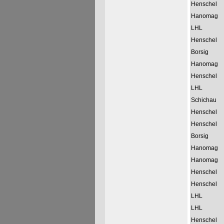
Henschel
Hanomag
LHL
Henschel
Borsig
Hanomag
Henschel
LHL
Schichau
Henschel
Henschel
Borsig
Hanomag
Hanomag
Henschel
Henschel
LHL
LHL
Henschel