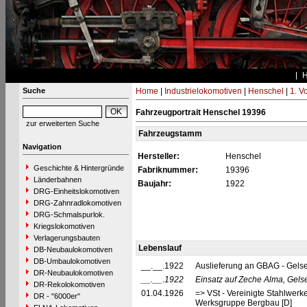
Suche
Home
|
Industrielokomotiven
|
Henschel
|
1. V
Fahrzeugportrait Henschel 19396
zur erweiterten Suche
Fahrzeugstamm
Navigation
Hersteller:
Henschel
Geschichte & Hintergründe
Fabriknummer:
19396
Länderbahnen
Baujahr:
1922
DRG-Einheitslokomotiven
DRG-Zahnradlokomotiven
DRG-Schmalspurlok.
Kriegslokomotiven
Verlagerungsbauten
Lebenslauf
DB-Neubaulokomotiven
DB-Umbaulokomotiven
__.__.1922
Auslieferung an GBAG - Gels
DR-Neubaulokomotiven
__.__.1922
Einsatz auf Zeche Alma, Gels
DR-Rekolokomotiven
01.04.1926
=> VSt - Vereinigte Stahlwerk
DR - "6000er"
Werksgruppe Bergbau [D]