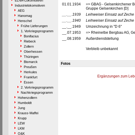
ELNA-Lokomotiven
01.01.1934
=> GBAG - Gelsenkirchener B
Industrielokomotiven
Gruppe Gelsenkirchen [D]
AEG
__.__.1939
Leihweiser Einsatz auf Zech
Hanomag
__.__.1940
Leihweiser Einsatz auf Zeche Z
Henschel
Frühe Lieferungen
__.__.1949
Umzeichnung in "D 6"
1. Vorkriegsprogramm
__.07.1953
=> Rheinelbe Bergbau AG, Ge
Bonifacius
__.08.1959
Außerdienststellung
Riebeck
Zollern
Verbleib unbekannt
Oberhessen
Thüringen
Bismarck
Fotos
Preußen
Herkules
Ergänzungen zum Leb
Frankfurt
Essen
2. Vorkriegsprogramm
Nachkriegsprogramm
Hohenzollern
Humboldt
Jung
Krauss-Maffei
Krupp
LEW
LKM
O&K