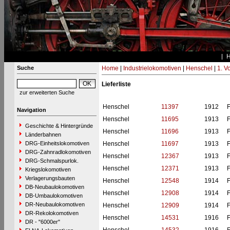
Suche
Home
|
Industrielokomotiven
|
Henschel
|
1. V
Lieferliste
zur erweiterten Suche
Henschel
11397
1912
F
Navigation
Henschel
11695
1913
F
Geschichte & Hintergründe
Henschel
11696
1913
F
Länderbahnen
DRG-Einheitslokomotiven
Henschel
11697
1913
F
DRG-Zahnradlokomotiven
Henschel
12367
1913
F
DRG-Schmalspurlok.
Henschel
12371
1913
F
Kriegslokomotiven
Verlagerungsbauten
Henschel
12548
1914
F
DB-Neubaulokomotiven
Henschel
12908
1914
F
DB-Umbaulokomotiven
DR-Neubaulokomotiven
Henschel
12909
1914
F
DR-Rekolokomotiven
Henschel
14531
1916
F
DR - "6000er"