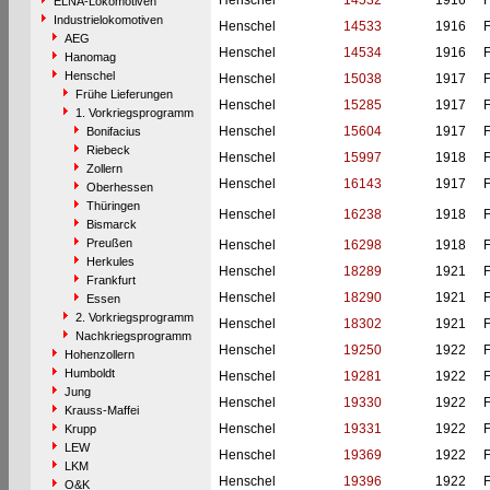
Henschel
14532
1916
F
ELNA-Lokomotiven
Industrielokomotiven
Henschel
14533
1916
F
AEG
Henschel
14534
1916
F
Hanomag
Henschel
Henschel
15038
1917
F
Frühe Lieferungen
Henschel
15285
1917
F
1. Vorkriegsprogramm
Henschel
15604
1917
F
Bonifacius
Riebeck
Henschel
15997
1918
F
Zollern
Henschel
16143
1917
F
Oberhessen
Thüringen
Henschel
16238
1918
F
Bismarck
Preußen
Henschel
16298
1918
F
Herkules
Henschel
18289
1921
F
Frankfurt
Henschel
18290
1921
F
Essen
2. Vorkriegsprogramm
Henschel
18302
1921
F
Nachkriegsprogramm
Henschel
19250
1922
F
Hohenzollern
Humboldt
Henschel
19281
1922
F
Jung
Henschel
19330
1922
F
Krauss-Maffei
Henschel
19331
1922
F
Krupp
LEW
Henschel
19369
1922
F
LKM
Henschel
19396
1922
F
O&K