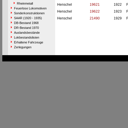
Rheinmetall
Henschel
19621
1922
F
Feuerlose Lokomotiven
Henschel
19622
1923
F
Sonderkonstruktionen
SAAR (1920 - 1935)
Henschel
21490
1929
F
DB-Bestand 1968
DR-Bestand 1970
Auslandsbestände
Lokbestandslisten
Erhaltene Fahrzeuge
Zerlegungen